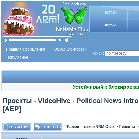
Портал
Форум
Правила оформления
Обход блокировок
Поиск :
Популярное
Устойчивый к блокировка
Проекты - VideoHive - Political News Int
[AEP]
Торрент-трекер NNM-Club
->
Проекты
-