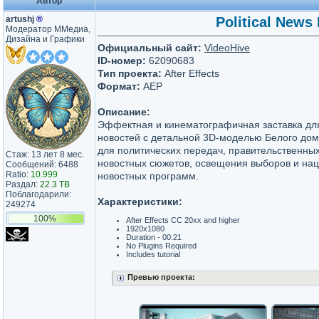
Автор
artushj
®
Political News
Модератор ММедиа,
Дизайна и Графики
Официальный сайт:
VideoHive
ID-номер:
62090683
Тип проекта:
After Effects
Формат:
AEP
Описание:
Эффектная и кинематографичная заставка дл
новостей с детальной 3D-моделью Белого до
для политических передач, правительственных
Стаж: 13 лет 8 мес.
новостных сюжетов, освещения выборов и на
Сообщений: 6488
Ratio:
10.999
новостных программ.
Раздал:
22.3 TB
Поблагодарили:
Характеристики:
249274
100%
After Effects CC 20xx and higher
1920x1080
Duration - 00:21
No Plugins Required
Includes tutorial
Превью проекта: