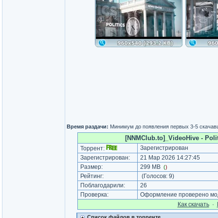
Время раздачи:
Минимум до появления первых 3-5 скача
[NNMClub.to]_VideoHive - Poli
Зарегистрирован
Торрент:
Зарегистрирован:
21 Мар 2026 14:27:45
Размер:
299 MB
(
)
Рейтинг:
(Голосов:
9
)
Поблагодарили:
26
Проверка:
Оформление проверено мод
Как cкачать
·
Список файлов в торренте