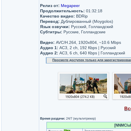
Релиз от:
Megapeer
Продолжительность:
01:32:18
Качество видео:
BDRip
Перевод:
Дублированный (Moygolos)
Язык озвучки:
Русский, Голландский
Субтитры:
Русские, Голландские
Видео:
AVC/H.264, 1920x804, ~10.6 Мbps
Аудио 1:
AC3, 2 ch, 192 Кbps | Русский
Аудио 2:
AC3, 6 ch, 640 Кbps | Голландский
Просмотр доступен только для зарегистрирова
Вс
Время раздачи:
24/7 (мультитрекер)
[NNMClub