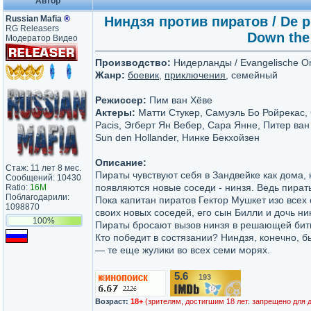
Автор
Russian Mafia
®
Ниндзя против пиратов / De pir
RG Releasers
Down the 
Модератор Видео
Производство:
Нидерланды / Evangelische Om
Жанр:
боевик
,
приключения
, семейный
Режиссер:
Пим ван Хёве
Актеры:
Матти Стукер, Самуэль Бо Ройрекас,
Pacis, Эгберт Ян Вебер, Сара Янне, Питер ван
Sun den Hollander, Нинке Бекхойзен
Описание:
Стаж: 11 лет 8 мес.
Пираты чувствуют себя в Зандвейке как дома,
Сообщений: 10430
появляются новые соседи - нинзя. Ведь пират
Ratio:
16M
Поблагодарили:
Пока капитан пиратов Гектор Мушкет изо всех 
1098870
своих новых соседей, его сын Билли и дочь ни
100%
Пираты бросают вызов нинзя в решающей бит
Кто победит в состязании? Ниндзя, конечно, 
— те еще жулики во всех семи морях.
5.6
193
/10
Возраст:
18+
(зрителям, достигшим 18 лет. запрещено для 