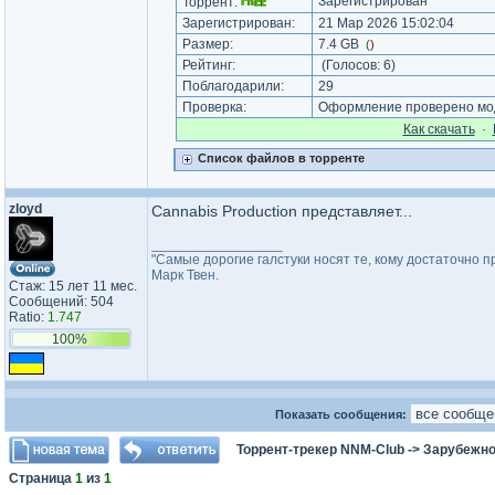
Зарегистрирован
Торрент:
Зарегистрирован:
21 Мар 2026 15:02:04
Размер:
7.4 GB
(
)
Рейтинг:
(Голосов:
6
)
Поблагодарили:
29
Проверка:
Оформление проверено мод
Как cкачать
·
Список файлов в торренте
zloyd
Cannabis Production представляет...
_________________
"Самые дорогие галстуки носят те, кому достаточно п
Марк Твен.
Стаж: 15 лет 11 мес.
Сообщений: 504
Ratio:
1.747
100%
Показать сообщения:
Торрент-трекер NNM-Club
->
Зарубежно
Страница
1
из
1