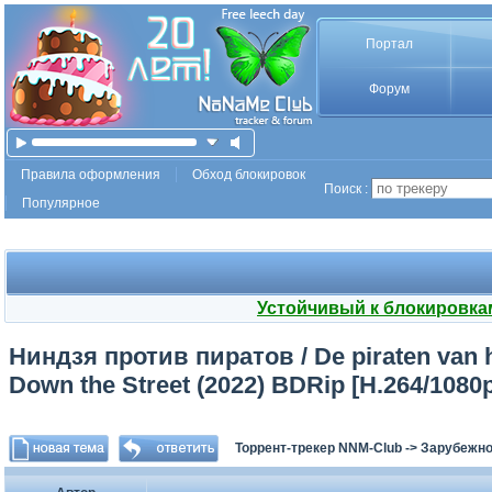
Портал
Форум
Правила оформления
Обход блокировок
Поиск :
Популярное
Устойчивый к блокировка
Ниндзя против пиратов / De piraten van hi
Down the Street (2022) BDRip [H.264/1080
Торрент-трекер NNM-Club
->
Зарубежно