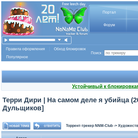
Портал
Форум
Правила оформления
Обход блокировок
Поиск :
Популярное
Устойчивый к блокировка
Терри Дири | На самом деле я убийца (
Дульщиков]
Торрент-трекер NNM-Club
->
Художеств