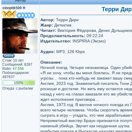
Автор
sinoptik500
®
Терри Дир
Автор:
Терри Дири
Жанр:
Детектив
Читает:
Виктория Фёдорова, Денис Дульщико
Продолжительность:
09:22:24
Издательство:
INSPIRIA (Эксмо)
Аудио:
MP3, 128 Kbps
Стаж: 10 лет
Описание:
Сообщений: 8287
Ночной поезд. Четыре незнакомца. Один убий
Ratio:
47.556
«Я не хочу, чтобы вы меня боялись. Я не пред
Поблагодарили:
497637
угрозы… пока кто-нибудь не закажет вашу сме
100%
Англия, 2023 год. Знаменитый писатель Тони 
Откуда: с рыбалки
роскоши и достатке. Но жить ему остается нед
назад у него на глазах заказали его же убийст
ждет исполнения приговора…
Англия, 1973 год. В вагоне ночного поезда из
всего четыре человека. Чтобы скоротать врем
сыграть в игру – угадать, кто чем зарабатывает
Неприметный мистер Браун признается попутч
наемный убийца. Звучит как неудачная шутка.
прибытия поезда в Ньюкасле находят мертвое 