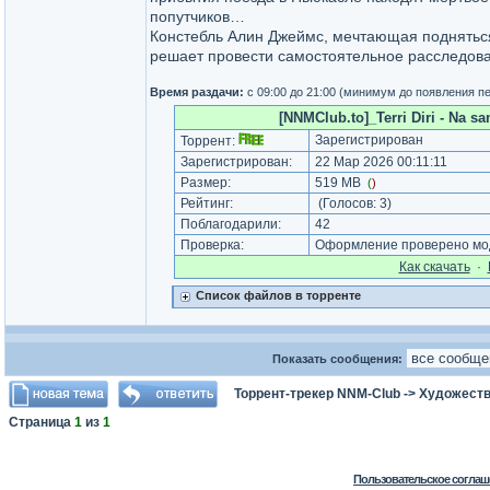
попутчиков…
Констебль Алин Джеймс, мечтающая подняться
решает провести самостоятельное расследован
Время раздачи:
с 09:00 до 21:00 (минимум до появления п
[NNMClub.to]_Terri Diri - Na s
Зарегистрирован
Торрент:
Зарегистрирован:
22 Мар 2026 00:11:11
Размер:
519 MB
(
)
Рейтинг:
(Голосов:
3
)
Поблагодарили:
42
Проверка:
Оформление проверено мод
Как cкачать
·
Список файлов в торренте
Показать сообщения:
Торрент-трекер NNM-Club
->
Художеств
Страница
1
из
1
Пользовательское соглаш