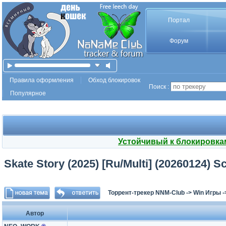
Портал
Форум
Правила оформления
Обход блокировок
Поиск :
Популярное
Устойчивый к блокировка
Skate Story (2025) [Ru/Multi] (20260124) 
Торрент-трекер NNM-Club
->
Win Игры
-
Автор