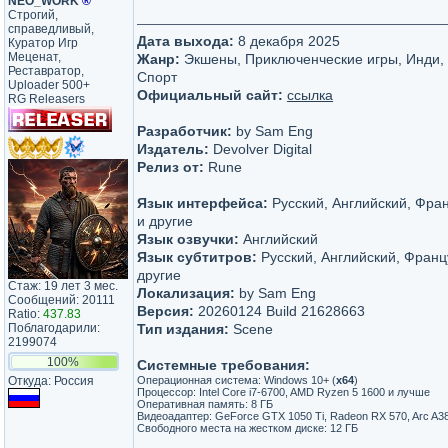
NEO_WORK
®
Строгий,
справедливый,
Дата выхода:
8 декабря 2025
Куратор Игр
Меценат,
Жанр:
Экшены, Приключенческие игры, Инди, 
Реставратор,
Спорт
Uploader 500+
Официальный сайт:
ссылка
RG Releasers
Разработчик:
by Sam Eng
Издатель:
Devolver Digital
Релиз от:
Rune
Язык интерфейса:
Русский, Английский, Фра
и другие
Язык озвучки:
Английский
Язык субтитров:
Русский, Английский, Франц
другие
Стаж: 19 лет 3 мес.
Локализация:
by Sam Eng
Сообщений: 20111
Версия:
20260124 Build 21628663
Ratio:
437.83
Поблагодарили:
Тип издания:
Scene
2199074
100%
Системные требования:
Откуда: Россия
Операционная система: Windows 10+ (
x64
)
Процессор: Intel Core i7-6700, AMD Ryzen 5 1600 и лучше
Оперативная память: 8 ГБ
Видеоадаптер: GeForce GTX 1050 Ti, Radeon RX 570, Arc A38
Свободного места на жестком диске: 12 ГБ