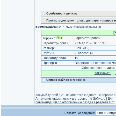
Особенности релиза:
Просмотр доступен только для зарегистрирова
Время раздачи:
24/7 (мультитрекерная раздача)
[
Зарегистрирован
Торрент:
Зарегистрирован:
22 Мар 2026 06:51:48
Размер:
5.28 GB
(
)
Рейтинг:
(Голосов:
4
)
Поблагодарили:
19
Проверка:
Оформление проверено мод
Сбор средств на диск
Как cкачать
·
Список файлов в торренте
_________________
Каждый долгий путь начинается с одного - с первого ша
Антология классических шутеров от id Software
|
Для т
рекомендации по оформлению раздач в разделе Игр
Показать сообщения: