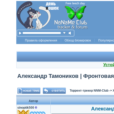
Правила оформления
Обход блокировок
Популярн
Усто
Александр Тамоников | Фронтовая р
Торрент-трекер NNM-Club
->
Автор
sinoptik500
®
Александ