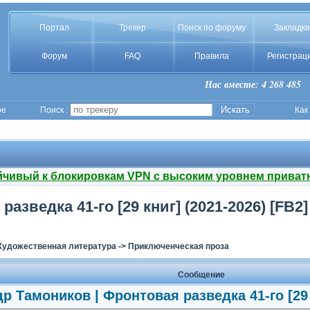
Портал
Трекер
Поиск по форуму
Закладки
Форум
FAQ
Правила
Регистрац
Нас вместе: 4 268 485
ое
Поиск :
Как
йчивый к блокировкам VPN с высоким уровнем приват
азведка 41-го [29 книг] (2021-2026) [FB2
Художественная литература
->
Приключенческая проза
Сообщение
р Тамоников | Фронтовая разведка 41-го [29 к