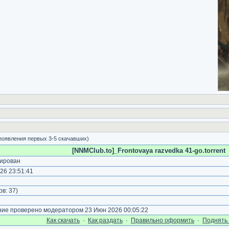
 появления первых 3-5 скачавших)
[NNMClub.to]_Frontovaya razvedka 41-go.torrent
ирован
26 23:51:41
)
ов:
37
)
е проверено модератором 23 Июн 2026 00:05:22
Как cкачать
·
Как раздать
·
Правильно оформить
·
Поднять 