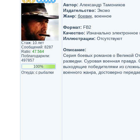
Автор:
Александр Тамоников
Издательство:
Эксмо
Жанр:
боевик
, военное
Формат:
FB2
Качество:
Изначально электронное 
Иллюстрации:
Отсутствуют
Стаж: 10 лет
Сообщений: 8287
Описание:
Ratio:
47.564
Серия боевых романов о Великой От
Поблагодарили:
497857
разведки. Суровая военная правда. 
выходящие победителями из сложных
100%
военного жанра, достоверно передае
Откуда: с рыбалки