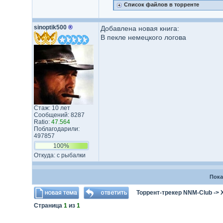
Список файлов в торренте
sinoptik500
®
Добавлена новая книга:
В пекле немецкого логова
Стаж: 10 лет
Сообщений: 8287
Ratio:
47.564
Поблагодарили:
497857
100%
Откуда: с рыбалки
Пока
Торрент-трекер NNM-Club
->
Страница
1
из
1