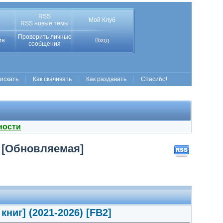
RSS
Мой Клуб
RSS новые темы
Проверить личные
ия
Вход
сообщения
 искать
Как скачивать
Как раздавать
Спасибо!
ности
] [Обновляемая]
ниг] (2021-2026) [FB2]