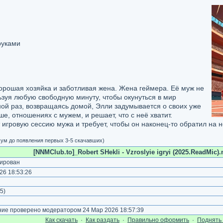
руками
орошая хозяйка и заботливая жена. Жена геймера. Её муж не
ьзуя любую свободную минуту, чтобы окунуться в мир
ой раз, возвращаясь домой, Элли задумывается о своих уже
ше, отношениях с мужем, и решает, что с неё хватит.
гровую сессию мужа и требует, чтобы он наконец-то обратил на не
мум до появления первых 3-5 скачавших)
[NNMClub.to]_Robert SHekli - Vzroslyie igryi (2025.ReadMic).
ирован
26 18:53:26
)
5
)
е проверено модератором 24 Мар 2026 18:57:39
Как cкачать
·
Как раздать
·
Правильно оформить
·
Поднять 