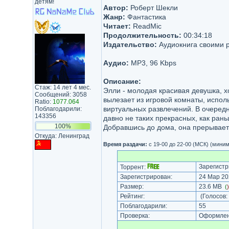
детям!
Автор:
Роберт Шекли
Жанр:
Фантастика
Читает:
ReadMic
Продолжительность:
00:34:18
Издательство:
Аудиокнига своими 
Аудио:
MP3, 96 Kbps
Описание:
Стаж: 14 лет 4 мес.
Элли - молодая красивая девушка, х
Сообщений: 3058
вылезает из игровой комнаты, испол
Ratio:
1077.064
виртуальных развлечений. В очередн
Поблагодарили:
143356
давно не таких прекрасных, как рань
100%
Добравшись до дома, она прерывает и
Откуда: Ленинград
Время раздачи:
с 19-00 до 22-00 (МСК) (мини
Зарегистр
Торрент:
Зарегистрирован:
24 Мар 20
Размер:
23.6 MB
(
Рейтинг:
(Голосов:
Поблагодарили:
55
Проверка:
Оформлени