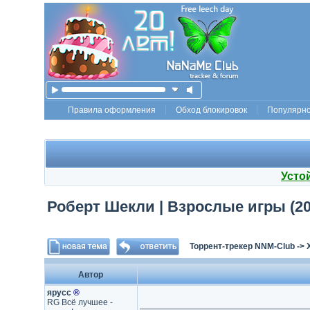
Правила оформления
Обход блокировок
Популярн
Усто
Роберт Шекли | Взрослые игры (20
Торрент-трекер NNM-Club
->
Автор
ярусс
®
RG Всё лучшее -