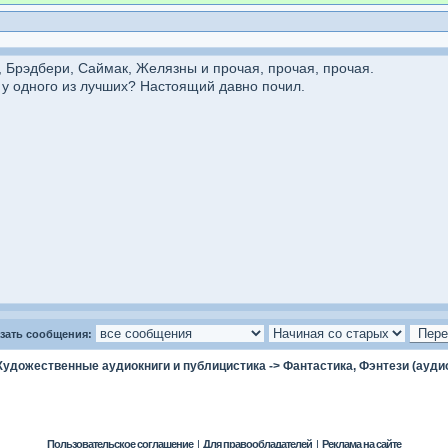
, Брэдбери, Саймак, Желязны и прочая, прочая, прочая.
у одного из лучших? Настоящий давно почил.
зать сообщения:
Художественные аудиокниги и публицистика
->
Фантастика, Фэнтези (ауди
Пользовательское соглашение
|
Для правообладателей
|
Реклама на сайте