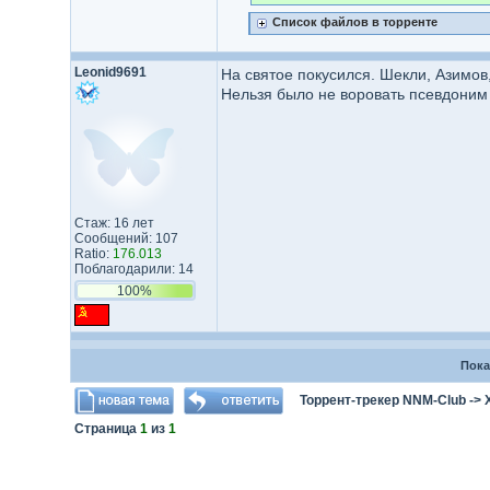
Список файлов в торренте
Leonid9691
На святое покусился. Шекли, Азимов
Нельзя было не воровать псевдоним 
Стаж: 16 лет
Сообщений: 107
Ratio:
176.013
Поблагодарили: 14
100%
Пока
Торрент-трекер NNM-Club
->
Страница
1
из
1