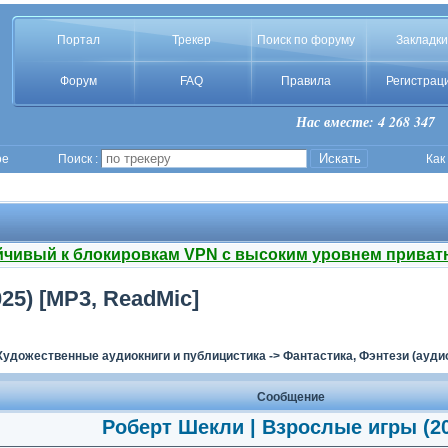
Портал
Трекер
Поиск по форуму
Закладки
Форум
FAQ
Правила
Регистрац
Нас вместе: 4 268 347
ое
Поиск :
Как
йчивый к блокировкам VPN с высоким уровнем приват
25) [MP3, ReadMic]
Художественные аудиокниги и публицистика
->
Фантастика, Фэнтези (ауди
Сообщение
Роберт Шекли | Взрослые игры (2