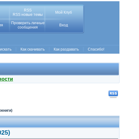
RSS
Мой Клуб
RSS новые темы
Проверить личные
ия
Вход
сообщения
 искать
Как скачивать
Как раздавать
Спасибо!
ности
окниги)
025)