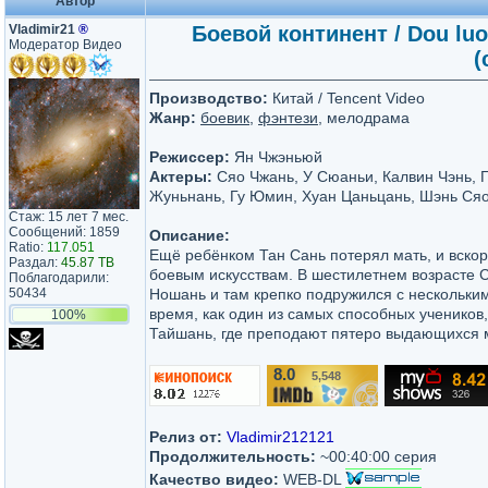
Автор
Vladimir21
®
Боевой континент / Dou luo
Модератор Видео
(
Производство:
Китай / Tencent Video
Жанр:
боевик
,
фэнтези
, мелодрама
Режиссер:
Ян Чжэньюй
Актеры:
Сяо Чжань, У Сюаньи, Калвин Чэнь, 
Жуньнань, Гу Юмин, Хуан Цаньцань, Шэнь Ся
Стаж: 15 лет 7 мес.
Сообщений: 1859
Описание:
Ratio:
117.051
Ещё ребёнком Тан Сань потерял мать, и вскор
Раздал:
45.87 TB
боевым искусствам. В шестилетнем возрасте 
Поблагодарили:
50434
Ношань и там крепко подружился с нескольки
время, как один из самых способных учеников
100%
Тайшань, где преподают пятеро выдающихся 
8.0
5,548
/10
Релиз от:
Vladimir212121
Продолжительность:
~00:40:00 серия
Качество видео:
WEB-DL