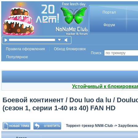
Портал
Форум
Правила оформления
Обход блокировок
Поиск :
Популярное
Устойчивый к блокировка
Боевой континент / Dou luo da lu / Douluo
(сезон 1, серии 1-40 из 40) FAN HD
Торрент-трекер NNM-Club
->
Зарубежн