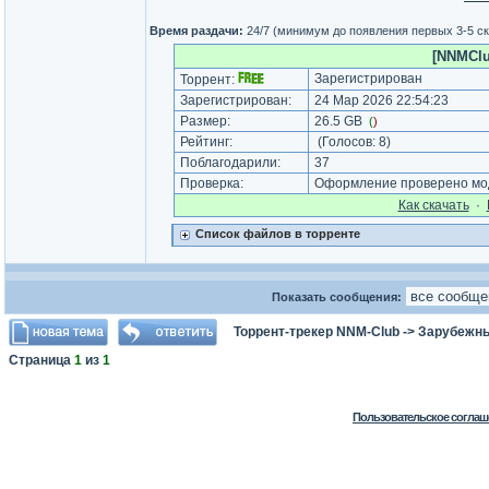
Время раздачи:
24/7 (минимум до появления первых 3-5 с
[NNMClu
Зарегистрирован
Торрент:
Зарегистрирован:
24 Мар 2026 22:54:23
Размер:
26.5 GB
(
)
Рейтинг:
(Голосов:
8
)
Поблагодарили:
37
Проверка:
Оформление проверено мод
Как cкачать
·
Список файлов в торренте
Показать сообщения:
Торрент-трекер NNM-Club
->
Зарубежн
Страница
1
из
1
Пользовательское соглаш