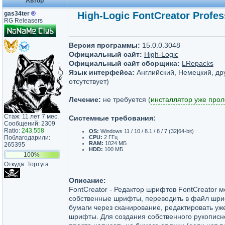
Автор
gas34ter
®
High-Logic FontCreator Profes
RG Releasers
Версия программы:
15.0.0.3048
Официальный сайт:
High-Logic
Официальный сайт сборщика:
LRepacks
Язык интерфейса:
Английский, Немецкий, дру
отсутствует)
Лечение:
не требуется (
инсталлятор уже про
Стаж: 11 лет 7 мес.
Системные требования:
Сообщений: 2309
Ratio:
243.558
OS:
Windows 11 / 10 / 8.1 / 8 / 7 (32|64-bit)
Поблагодарили:
CPU:
2 ГГц
RAM:
1024 МБ
265395
HDD:
100 МБ
100%
Откуда: Тортуга
Описание:
FontCreator - Редактор шрифтов FontCreator м
собственные шрифты, переводить в файл шр
бумаги через сканирование, редактировать у
шрифты. Для создания собственного рукопис