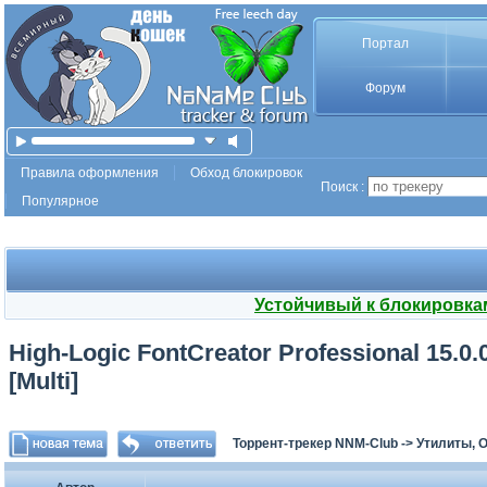
Портал
Форум
Правила оформления
Обход блокировок
Поиск :
Популярное
Устойчивый к блокировка
High-Logic FontCreator Professional 15.0.
[Multi]
Торрент-трекер NNM-Club
->
Утилиты, 