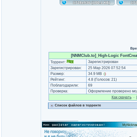
Вре
[NNMClub.to]_High-Logic FontCreat
Зарегистрирован
Торрент:
Зарегистрирован:
25 Мар 2026 07:52:54
Размер:
34.9 MB
(
)
Рейтинг:
4.8
(Голосов:
21
)
Поблагодарили:
69
Проверка:
Оформление проверено мод
Как cкачать
·
Список файлов в торренте
_________________