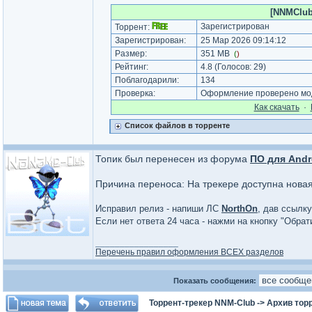
[NNMClub.
Зарегистрирован
Торрент:
Зарегистрирован:
25 Мар 2026 09:14:12
Размер:
351 MB
(
)
Рейтинг:
4.8
(Голосов:
29
)
Поблагодарили:
134
Проверка:
Оформление проверено мод
Как cкачать
·
Список файлов в торренте
Топик был перенесен из форума
ПО для Andr
Причина переноса: На трекере доступна нова
Исправил релиз - напиши ЛС
NorthOn
, дав ссылку
Если нет ответа 24 часа - нажми на кнопку "Обра
_________________
Перечень правил оформления ВСЕХ разделов
Показать сообщения:
Торрент-трекер NNM-Club
->
Архив тор