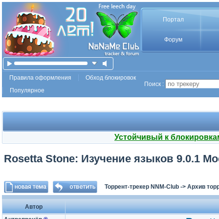
Портал
Форум
Правила оформления
Обход блокировок
Поиск :
Популярное
Устойчивый к блокировка
Rosetta Stone: Изучение языков 9.0.1 Mod
Торрент-трекер NNM-Club
->
Архив тор
Автор