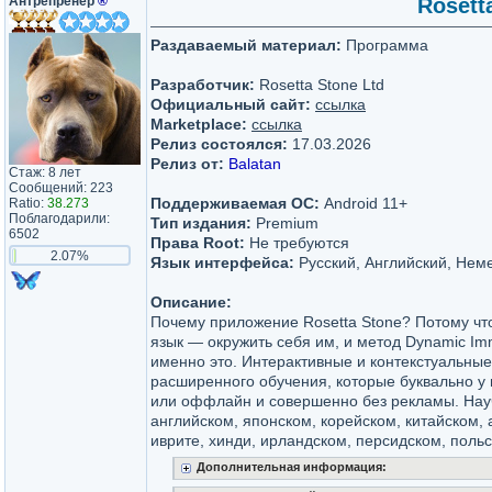
Антрепренёр
®
Rosett
Раздаваемый материал:
Программа
Разработчик:
Rosetta Stone Ltd
Официальный сайт:
ссылка
Marketplace:
ссылка
Релиз состоялся:
17.03.2026
Релиз от:
Balatan
Стаж: 8 лет
Сообщений: 223
Поддерживаемая ОС:
Android 11+
Ratio:
38.273
Поблагодарили:
Тип издания:
Premium
6502
Права Root:
Не требуются
2.07%
Язык интерфейса:
Русский, Английский, Немец
Описание:
Почему приложение Rosetta Stone? Потому чт
язык — окружить себя им, и метод Dynamic Imm
именно это. Интерактивные и контекстуальны
расширенного обучения, которые буквально у 
или оффлайн и совершенно без рекламы. Науч
английском, японском, корейском, китайском,
иврите, хинди, ирландском, персидском, польс
Дополнительная информация: