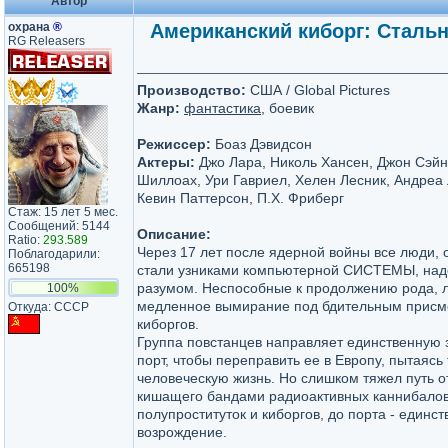
Автор
охрана
®
Американский киборг: Стально
RG Releasers
Производство:
США / Global Pictures
Жанр:
фантастика
, боевик
Режиссер:
Боаз Дэвидсон
Актеры:
Джо Лара, Николь Хансен, Джон Сэйн
Шиллоах, Ури Гавриел, Хелен Лесник, Андреа 
Кевин Паттерсон, П.Х. Фриберг
Стаж: 15 лет 5 мес.
Сообщений: 5144
Описание:
Ratio:
293.589
Через 17 лет после ядерной войны все люди, 
Поблагодарили:
665198
стали узниками компьютерной СИСТЕМЫ, над
разумом. Неспособные к продолжению рода, 
100%
медленное вымирание под бдительным присм
Откуда: СССР
киборгов.
Группа повстанцев направляет единственную
порт, чтобы переправить ее в Европу, пытаясь
человеческую жизнь. Но слишком тяжел путь о
кишащего бандами радиоактивных каннибалов
полупроституток и киборгов, до порта - единс
возрождение.