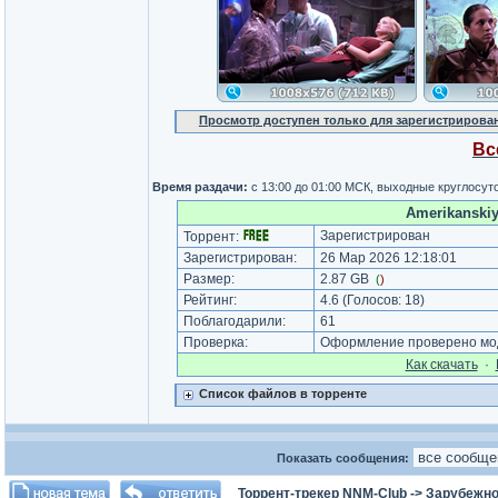
Просмотр доступен только для зарегистрирова
Вс
Время раздачи:
с 13:00 до 01:00 МСК, выходные круглосут
Amerikanskiy
Зарегистрирован
Торрент:
Зарегистрирован:
26 Мар 2026 12:18:01
Размер:
2.87 GB
(
)
Рейтинг:
4.6
(Голосов:
18
)
Поблагодарили:
61
Проверка:
Оформление проверено мод
Как cкачать
·
Список файлов в торренте
Показать сообщения:
Торрент-трекер NNM-Club
->
Зарубежно