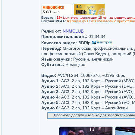
4.4
1,788
/10
Возраст:
18+
(зрителям, достигшим 18 лет. запрещено для 
Рейтинг MPAA:
R
(лицам до 17 лет обязательно присутстви
Релиз от:
NNMCLUB
Продолжительность:
01:34:34
Качество видео:
BDRip
Перевод:
Многоголосый профессиональный, 
профессиональный (Союз Видео), авторский (
Язык озвучки:
Русский, английский
Субтитры:
Немецкие
Видео:
AVC/H.264, 1008х576, ~3195 Kbps
Аудио 1:
AC3, 2 ch, 192 Kbps – Русский (MVO)
Аудио 2:
AC3, 2 ch, 192 Kbps – Русский (DVO,
Аудио 3:
AC3, 2 ch, 192 Kbps – Русский (AVO,
Аудио 4:
AC3, 2 ch, 192 Kbps – Русский (AVO, 
Аудио 5:
AC3, 2 ch, 192 Kbps – Русский (VO, 
Аудио 6:
AC3, 2 ch, 192 Kbps – Английский
Просмотр доступен только для зарегистрирова