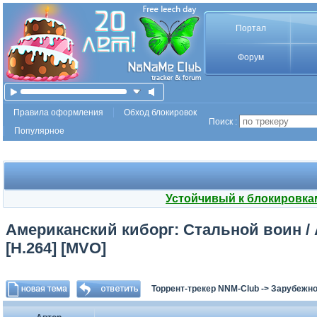
Портал
Форум
Правила оформления
Обход блокировок
Поиск :
Популярное
Устойчивый к блокировка
Американский киборг: Стальной воин / A
[H.264] [MVO]
Торрент-трекер NNM-Club
->
Зарубежно