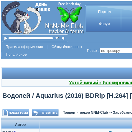
Портал
Форум
Правила оформления
Обход блокировок
Поиск :
Популярное
Устойчивый к блокировка
Водолей / Aquarius (2016) BDRip [H.264] 
Торрент-трекер NNM-Club
->
Зарубежно
Автор