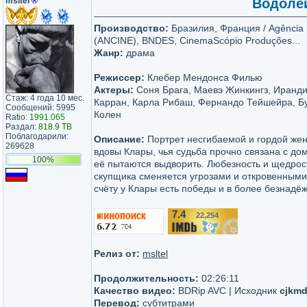
msltel
®
Водолей
Производство:
Бразилия, Франция / Agência 
(ANCINE), BNDES, CinemaScópio Produções...
Жанр:
драма
Режиссер:
Клебер Мендонса Филью
Актеры:
Соня Брага, Маевэ Жинкингз, Иранди
Стаж: 4 года 10 мес.
Карран, Карла Рибаш, Фернандо Тейшейра, Б
Сообщений: 5995
Колен
Ratio:
1991.065
Раздал:
818.9 TB
Поблагодарили:
Описание:
Портрет несгибаемой и гордой ж
269628
вдовы Клары, чья судьба прочно связана с дом
100%
её пытаются выдворить. Любезность и щедрос
скупщика сменяется угрозами и откровенными
счёту у Клары есть победы и в более безнадёж
7.4
22,254
/10
Релиз от:
msltel
Продолжительность:
02:26:11
Качество видео:
BDRip AVC | Исходник
cjkmd
Перевод:
субтитрами