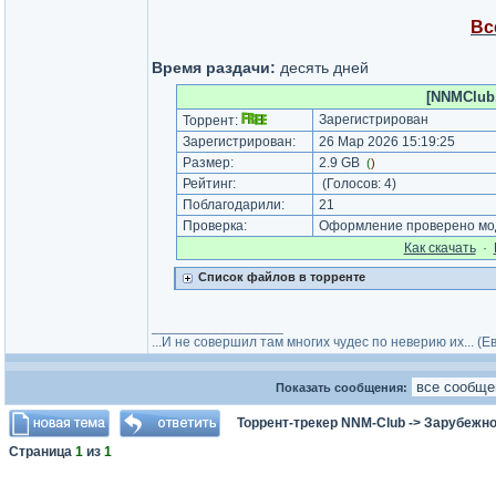
Вс
Время раздачи:
десять дней
[NNMClub.
Зарегистрирован
Торрент:
Зарегистрирован:
26 Мар 2026 15:19:25
Размер:
2.9 GB
(
)
Рейтинг:
(Голосов:
4
)
Поблагодарили:
21
Проверка:
Оформление проверено мод
Как cкачать
·
Список файлов в торренте
_________________
...И не совершил там многих чудес по неверию их... (
Показать сообщения:
Торрент-трекер NNM-Club
->
Зарубежно
Страница
1
из
1