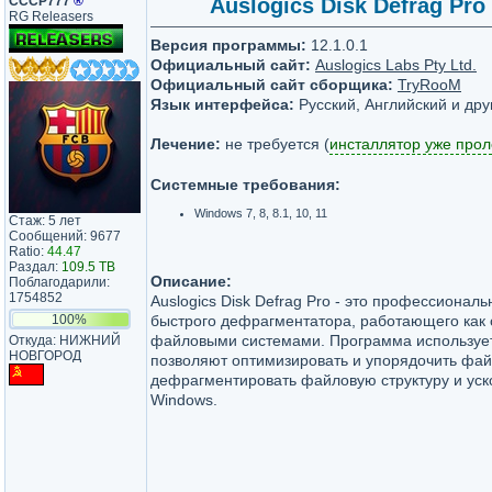
СССР777
®
Auslogics Disk Defrag Pro 
RG Releasers
Версия программы:
12.1.0.1
Официальный сайт:
Auslogics Labs Pty Ltd.
Официальный сайт сборщика:
TryRooM
Язык интерфейса:
Русский, Английский и дру
Лечение:
не требуется (
инсталлятор уже про
Системные требования:
Windows 7, 8, 8.1, 10, 11
Стаж: 5 лет
Сообщений: 9677
Ratio:
44.47
Раздал:
109.5 TB
Описание:
Поблагодарили:
1754852
Auslogics Disk Defrag Pro - это профессионал
100%
быстрого дефрагментатора, работающего как с
файловыми системами. Программа использует
Откуда: НИЖНИЙ
НОВГОРОД
позволяют оптимизировать и упорядочить фай
дефрагментировать файловую структуру и уск
Windows.