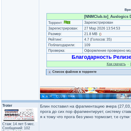
Вре
[NNMClub.to]_Auslogics D
Зарегистрирован
Торрент:
Зарегистрирован:
27 Мар 2026 13:54:53
Размер:
21.8 MB
(
)
Рейтинг:
4.7
(Голосов:
35
)
Поблагодарили:
109
Проверка:
Оформление проверено мод
Благодарность Релиз
Как cкачать
·
Список файлов в торренте
_________________
Troter
Блин поставил на фрагментацию вчера (27,03,2
прога до сих пор фрагментирует, систему став
я к тому что прога без умно тормозит, т.е сутки 
Стаж: 14 лет 5 мес.
Сообщений: 102