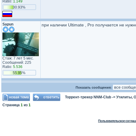
Ratio:
1.149
30.93%
Sapun
при наличии Ultimate , Pro получается не нужн
Стаж: 7 лет 5 мес.
Сообщений: 225
Ratio:
5.536
55.95%
Показать сообщения:
Торрент-трекер NNM-Club
->
Утилиты, 
Страница
1
из
1
Пользовательское соглаш