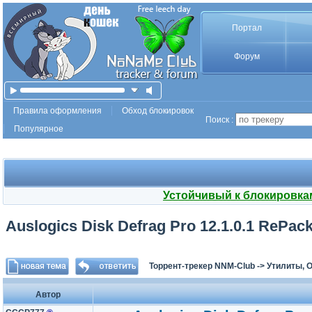
Портал
Форум
Правила оформления
Обход блокировок
Поиск :
Популярное
Устойчивый к блокировка
Auslogics Disk Defrag Pro 12.1.0.1 RePack
Торрент-трекер NNM-Club
->
Утилиты, 
Автор