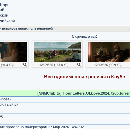
 Kbps
кий
сский
глийский
регистрированных пользователей
Скриншоты:
Все одноименные релизы в Клубе
[NNMClub.to]_Four.Letters.Of.Love.2024.720p.torren
ирован
26 14:46:46
)
4
)
е проверено модератором 27 Мар 2026 14:47:02