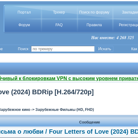
Портал
Трекер
Поиск по форуму
Закладки
Форум
FAQ
Правила
Регистрац
Нас вместе: 4 268 325
ое
Поиск :
Как
йчивый к блокировкам VPN с высоким уровнем приват
ve (2024) BDRip [H.264/720p]
Зарубежное кино
->
Зарубежные Фильмы (HD, FHD)
Сообщение
сьма о любви / Four Letters of Love (2024) BD