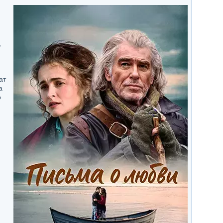
,
ат
а
о