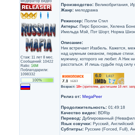
Модератор Видео
Производство:
Великобритания, Ирл
Жанр:
мелодрама
Режиссер:
Полли Стил
Актеры:
Пирс Броснан, Хелена Боне
Имельда Мэй, Пэт Шорт, Норма Шиэн,
Описание:
Ник встречает Изабель. Кажется, ме
над шумным океаном, первые стихи.
Стаж: 11 лет 8 мес.
мужчину, которого не любит. А Ник 
Сообщений: 10422
расстаться. И лишь судьбе под силу 
Ratio:
16M
Поблагодарили:
1098332
6.0
1,617
/10
100%
Возраст:
18+
(зрителям, достигшим 18 лет. зап
Релиз от:
MegaPeer
Продолжительность:
01:49:18
Качество видео:
BDRip
Перевод:
Дублированный (Невафил
Язык озвучки:
Русский, Английский
Субтитры:
Русские (Forced, Full), А