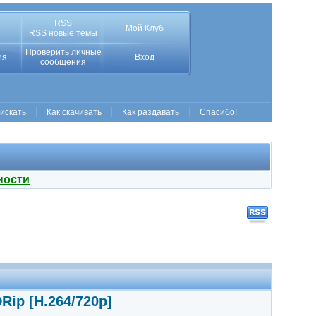
RSS
Мой Клуб
RSS новые темы
Проверить личные
ия
Вход
сообщения
 искать
Как скачивать
Как раздавать
Спасибо!
ности
Rip [H.264/720p]