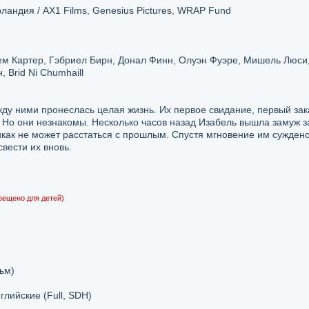
андия / AX1 Films, Genesius Pictures, WRAP Fund
м Картер, Гэбриел Бирн, Донал Финн, Олуэн Фуэре, Мишель Люси
 Brid Ni Chumhaill
жду ними пронеслась целая жизнь. Их первое свидание, первый зак
 Но они незнакомы. Несколько часов назад Изабель вышла замуж з
никак не может расстаться с прошлым. Спустя мгновение им сужден
свести их вновь.
рещено для детей)
ьм)
нглийские (Full, SDH)