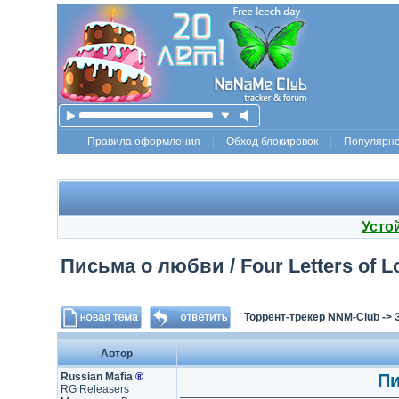
Правила оформления
Обход блокировок
Популярн
Усто
Письма о любви / Four Letters of Lo
Торрент-трекер NNM-Club
->
Автор
Russian Mafia
®
Пи
RG Releasers