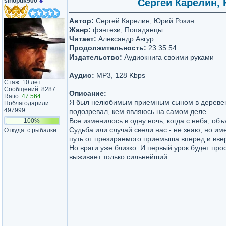
sinoptik500
®
Сергей Карелин, 
Автор:
Сергей Карелин, Юрий Розин
Жанр:
фэнтези
, Попаданцы
Читает:
Александр Авгур
Продолжительность:
23:35:54
Издательство:
Аудиокнига своими руками
Аудио:
MP3, 128 Kbps
Стаж: 10 лет
Сообщений: 8287
Описание:
Ratio:
47.564
Я был нелюбимым приемным сыном в деревен
Поблагодарили:
497999
подозревал, кем являюсь на самом деле.
Все изменилось в одну ночь, когда с неба, об
100%
Судьба или случай свели нас - не знаю, но им
Откуда: с рыбалки
путь от презираемого приемыша вперед и вверх
Но враги уже близко. И первый урок будет про
выживает только сильнейший.