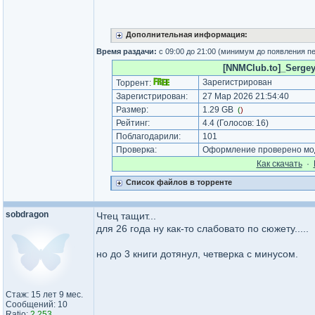
Дополнительная информация:
Время раздачи:
с 09:00 до 21:00 (минимум до появления п
[NNMClub.to]_Sergey 
Зарегистрирован
Торрент:
Зарегистрирован:
27 Мар 2026 21:54:40
Размер:
1.29 GB
(
)
Рейтинг:
4.4
(Голосов:
16
)
Поблагодарили:
101
Проверка:
Оформление проверено мод
Как cкачать
·
Список файлов в торренте
sobdragon
Чтец тащит...
для 26 года ну как-то слабовато по сюжету.....
но до 3 книги дотянул, четверка с минусом.
Стаж: 15 лет 9 мес.
Сообщений: 10
Ratio:
2.253