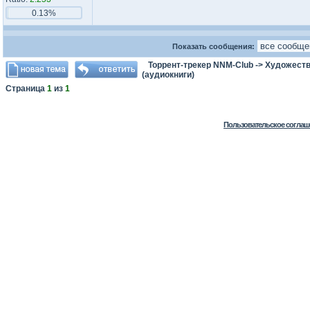
0.13%
Показать сообщения:
Торрент-трекер NNM-Club
->
Художеств
(аудиокниги)
Страница
1
из
1
Пользовательское соглаш