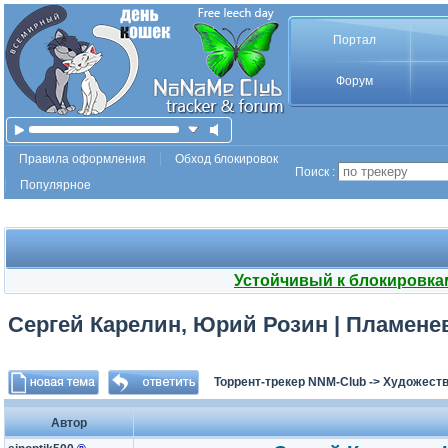
Портал
Форум
Правила оформления
Обход блокировок
Поиск :
Популярное
Устойчивый к блокировка
Сергей Карелин, Юрий Розин | Пламенев 
Торрент-трекер NNM-Club
->
Художеств
Автор