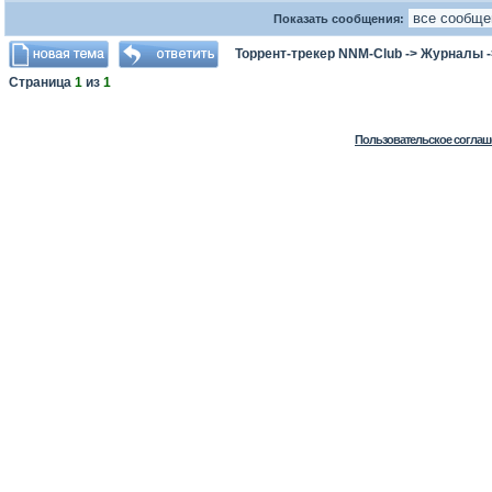
Показать сообщения:
Торрент-трекер NNM-Club
->
Журналы
Страница
1
из
1
Пользовательское соглаш