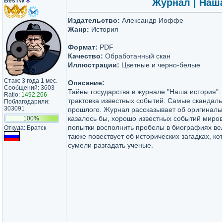
BesTW
®
Журнал | Наша
Издательство:
Александр Иоффе
Жанр:
История
Формат:
PDF
Качество:
Обработанный скан
Иллюстрации:
Цветные и черно-белые
Стаж: 3 года 1 мес.
Описание:
Сообщений: 3603
Тайны государства в журнале "Наша история"
Ratio:
1492.266
трактовка известных событий. Самые скандал
Поблагодарили:
303091
прошлого. Журнал рассказывает об оригиналь
казалось бы, хорошо известных событий миров
100%
попытки восполнить пробелы в биографиях ве
Откуда: Братск
также повествует об исторических загадках, к
сумели разгадать ученые.