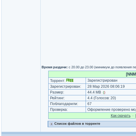
Время раздачи:
с 20.00 до 23.00 (минимум до появления п
[NNMC
Зарегистрирован
Торрент:
Зарегистрирован:
28 Мар 2026 08:06:19
Размер:
44.4 MB
(
)
Рейтинг:
4.4
(Голосов:
20
)
Поблагодарили:
67
Проверка:
Оформление проверено мод
Как cкачать
·
Список файлов в торренте