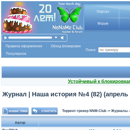
Портал
Форум
Правила оформления
Обход блокировок
Поиск :
Популярное
Устойчивый к блокировка
Журнал | Наша история №4 (82) (апрель 
Торрент-трекер NNM-Club
->
Журналы
Автор