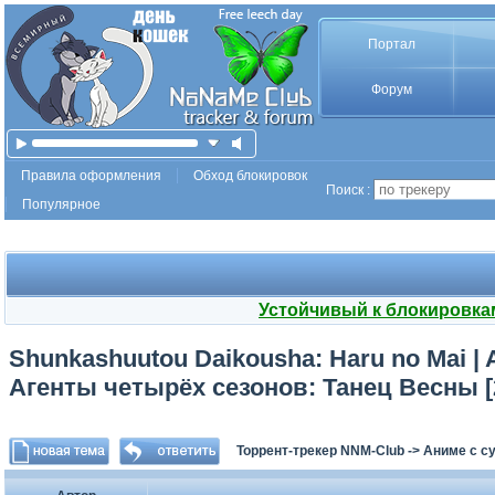
Портал
Форум
Правила оформления
Обход блокировок
Поиск :
Популярное
Устойчивый к блокировка
Shunkashuutou Daikousha: Haru no Mai | A
Агенты четырёх сезонов: Танец Весны [2
Торрент-трекер NNM-Club
->
Аниме с с