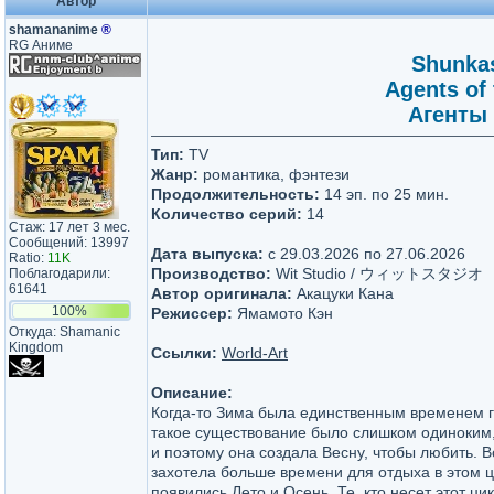
Автор
shamananime
®
RG Аниме
Shunkas
Agents of
Агенты 
Тип:
TV
Жанр:
романтика, фэнтези
Продолжительность:
14 эп. по 25 мин.
Количество серий:
14
Стаж: 17 лет 3 мес.
Сообщений: 13997
Дата выпуска:
c 29.03.2026 по 27.06.2026
Ratio:
11K
Производство:
Wit Studio / ウィットスタジオ
Поблагодарили:
61641
Автор оригинала:
Акацуки Кана
100%
Режиссер:
Ямамото Кэн
Откуда: Shamanic
Kingdom
Ссылки:
World-Art
Описание:
Когда-то Зима была единственным временем го
такое существование было слишком одиноким,
и поэтому она создала Весну, чтобы любить. 
захотела больше времени для отдыха в этом ци
появились Лето и Осень. Те, кто несет этот ци