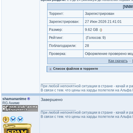
[NNM
Торрент:
Зарегистрирован
Зарегистрирован:
27 Июн 2026 21:41:01
Размер:
9.62 GB
(
)
Рейтинг:
(Голосов:
9
)
Поблагодарили:
28
Проверка:
Оформление проверено мод
Как cкачать
·
Список файлов в торренте
_________________
При любой непонятной ситуации в стране - качай и р
В связи с тем. что цены на харды полетели на Альф
shamananime
®
Завершено
RG Аниме
_________________
При любой непонятной ситуации в стране - качай и р
В связи с тем. что цены на харды полетели на Альф