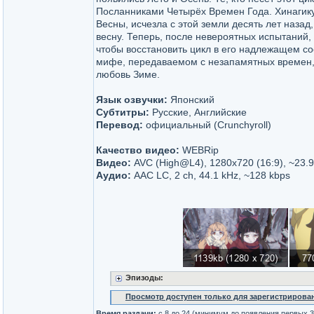
Посланниками Четырёх Времен Года. Хинагик
Весны, исчезла с этой земли десять лет назад,
весну. Теперь, после невероятных испытаний,
чтобы восстановить цикл в его надлежащем со
мифе, передаваемом с незапамятных времен,
любовь Зиме.
Язык озвучки:
Японский
Субтитры:
Русские, Английские
Перевод:
официальный (Crunchyroll)
Качество видео:
WEBRip
Видео:
AVC (High@L4), 1280x720 (16:9), ~23.9
Аудио:
AAC LC, 2 ch, 44.1 kHz, ~128 kbps
Эпизоды:
Просмотр доступен только для зарегистрирова
Время раздачи:
c 8 до 24 (минимум до появления первых 3