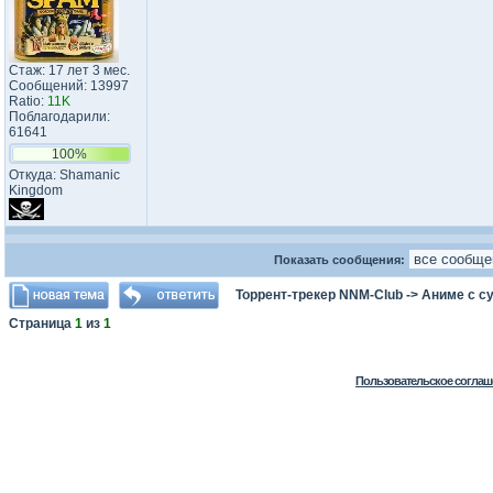
Стаж: 17 лет 3 мес.
Сообщений: 13997
Ratio:
11K
Поблагодарили:
61641
100%
Откуда: Shamanic
Kingdom
Показать сообщения:
Торрент-трекер NNM-Club
->
Аниме с с
Страница
1
из
1
Пользовательское соглаш