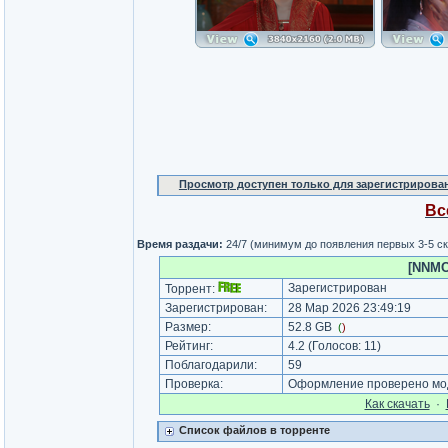
Просмотр доступен только для зарегистрирова
Вс
Время раздачи:
24/7 (минимум до появления первых 3-5 с
[NNMCl
Зарегистрирован
Торрент:
Зарегистрирован:
28 Мар 2026 23:49:19
Размер:
52.8 GB
(
)
Рейтинг:
4.2
(Голосов:
11
)
Поблагодарили:
59
Проверка:
Оформление проверено мод
Как cкачать
·
Список файлов в торренте