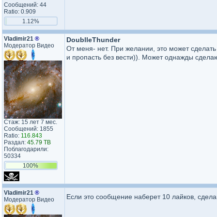
Сообщений: 44
Ratio: 0.909
1.12%
Vladimir21
®
DoublleThunder
Модератор Видео
От меня- нет. При желании, это может сделат
и пропасть без вести)). Может однажды сделаю
Стаж: 15 лет 7 мес.
Сообщений: 1855
Ratio:
116.843
Раздал:
45.79 TB
Поблагодарили:
50334
100%
Vladimir21
®
Если это сообщение наберет 10 лайков, сдел
Модератор Видео