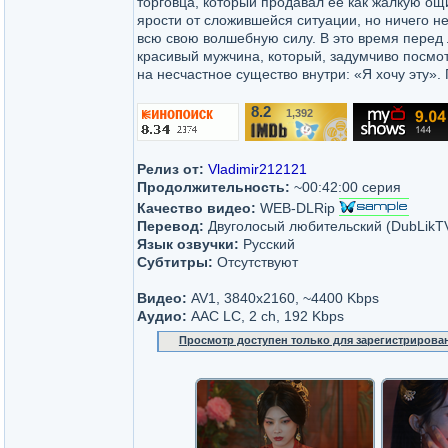
торговца, который продавал ее как жалкую ощ
ярости от сложившейся ситуации, но ничего н
всю свою волшебную силу. В это время перед 
красивый мужчина, который, задумчиво посмот
на несчастное существо внутри: «Я хочу эту»
8.2
1,392
/10
Релиз от:
Vladimir212121
Продолжительность:
~00:42:00 серия
Качество видео:
WEB-DLRip
Перевод:
Двуголосый любительский (DubLikT
Язык озвучки:
Русский
Субтитры:
Отсутствуют
Видео:
AV1, 3840x2160, ~4400 Kbps
Аудио:
AAC LC, 2 ch, 192 Kbps
Просмотр доступен только для зарегистрирова