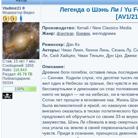
Автор
Vladimir21
®
Легенда о Шэнь Ли / Yu F
Модератор Видео
[AV1/21
Производство:
Китай / New Classics Media
Жанр:
фэнтези
,
боевик
, мелодрама
Режиссер:
Дэн Кэ
Актеры:
Чжао Лиин, Кенни Линь, Сюань Лу, С
Ли, Сюй Хайцяо, Чжан Тяньян, Дун Цзэ, Джеки
Стаж: 15 лет 7 мес.
Сообщений: 1855
Описание:
Ratio:
116.843
Древние боги погибли, оставив лишь последне
Раздал:
45.79 TB
— Синчжи. Ходили слухи, что десятки тысяч л
Поблагодарили:
50334
жил один в Небесах за гранью, без чувств и 
бессмертными и демонами он спас положение 
100%
никто не видел — ни на небесах, ни в человеч
Сотни лет прошли в мгновение ока. Жизнь Шэ
была великолепной и яркой, но накануне свое
внезапно оказалась в тисках политического бр
предложил ей обручиться со своим 33-м внуко
замужества, Шэнь Ли сбежала в мир смертных,
она упала на землю в своей первоначальной 
чувств. Придя в сознание, принцесса демонов