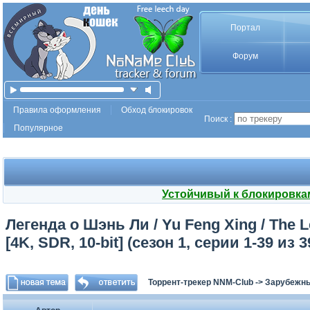
Портал
Форум
Правила оформления
Обход блокировок
Поиск :
Популярное
Устойчивый к блокировка
Легенда о Шэнь Ли / Yu Feng Xing / The 
[4K, SDR, 10-bit] (сезон 1, серии 1-39 из 
Торрент-трекер NNM-Club
->
Зарубежн