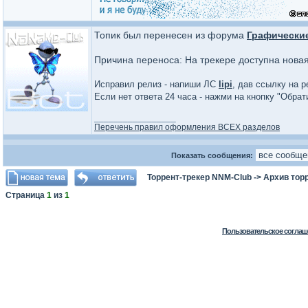
Топик был перенесен из форума
Графически
Причина переноса: На трекере доступна нова
Исправил релиз - напиши ЛС
lipi
, дав ссылку на р
Если нет ответа 24 часа - нажми на кнопку "Обра
_________________
Перечень правил оформления ВСЕХ разделов
Показать сообщения:
Торрент-трекер NNM-Club
->
Архив тор
Страница
1
из
1
Пользовательское соглаш