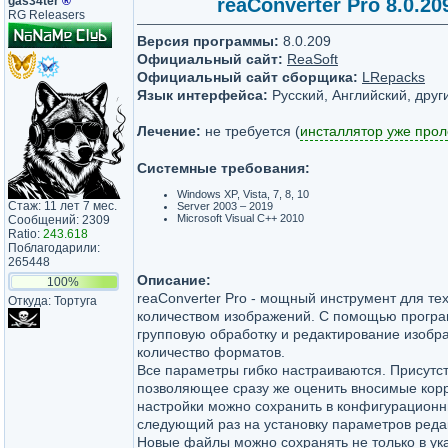
gas34ter
®
reaConverter Pro 8.0.20
RG Releasers
Версия программы:
8.0.209
Официальный сайт:
ReaSoft
Официальный сайт сборщика:
LRepacks
Язык интерфейса:
Русский, Английский, друг
Лечение:
не требуется (
инсталлятор уже про
Системные требования:
Windows XP, Vista, 7, 8, 10
Стаж: 11 лет 7 мес.
Server 2003 – 2019
Microsoft Visual C++ 2010
Сообщений: 2309
Ratio:
243.618
Поблагодарили:
265448
Описание:
100%
reaConverter Pro - мощный инструмент для те
Откуда: Тортуга
количеством изображений. C помощью програ
групповую обработку и редактирование изобр
количество форматов.
Все параметры гибко настраиваются. Присутс
позволяющее сразу же оценить вносимые кор
настройки можно сохранить в конфигурационн
следующий раз на установку параметров реда
Новые файлы можно сохранять не только в ук