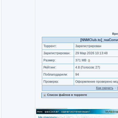
Вре
[NNMClub.to]_reaConver
Торрент:
Зарегистрирован
Зарегистрирован:
29 Мар 2026 10:13:48
Размер:
371 MB
(
)
Рейтинг:
4.8
(Голосов:
27
)
Поблагодарили:
94
Проверка:
Оформление проверено мод
Как cкачать
·
Список файлов в торренте
_________________