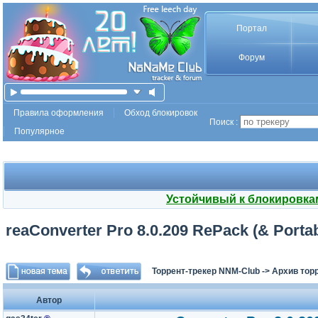
Портал
Форум
Правила оформления
Обход блокировок
Поиск :
Популярное
Устойчивый к блокировка
reaConverter Pro 8.0.209 RePack (& Portab
Торрент-трекер NNM-Club
->
Архив тор
Автор