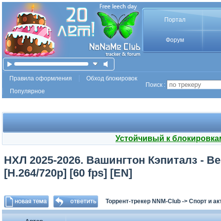
Портал
Форум
Правила оформления
Обход блокировок
Поиск :
Популярное
Устойчивый к блокировка
НХЛ 2025-2026. Вашингтон Кэпиталз - Ве
[H.264/720p] [60 fps] [EN]
Торрент-трекер NNM-Club
->
Спорт и а