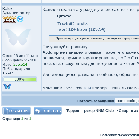
Kalex
Канск
, я скачал эту раздачу и сделал то, что
Администратор
Цитата:
Track #2: audio
rate: 124 kbps (123.94)
Просмотр доступен только для зарегистрирова
Почувствуйте разницу.
Avdump не панацея и бывает такое, что даже о
Стаж: 18 лет 11 мес.
решаемая, причем гарантированно, но "тот" сп
Сообщений: 49408
несколько-секундным для получения отчетов 
Ratio:
255.514
Поблагодарили:
16547
Уже имеющиеся раздачи я сейчас одобрю, н
100%
_________________
NNMClub и IPv6/Teredo
или
IPv6 через туннельного бр
Показать сообщения:
Торрент-трекер NNM-Club
->
Спорт и а
Страница
1
из
1
Пользовательское соглаш