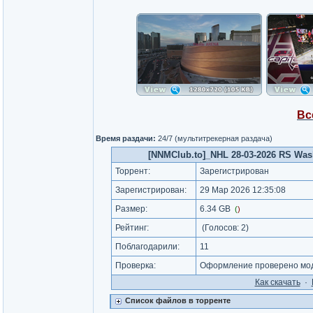
Вс
Время раздачи:
24/7 (мультитрекерная раздача)
[NNMClub.to]_NHL 28-03-2026 RS Wash
Торрент:
Зарегистрирован
Зарегистрирован:
29 Мар 2026 12:35:08
Размер:
6.34 GB
(
)
Рейтинг:
(Голосов:
2
)
Поблагодарили:
11
Проверка:
Оформление проверено мод
Как cкачать
·
Список файлов в торренте