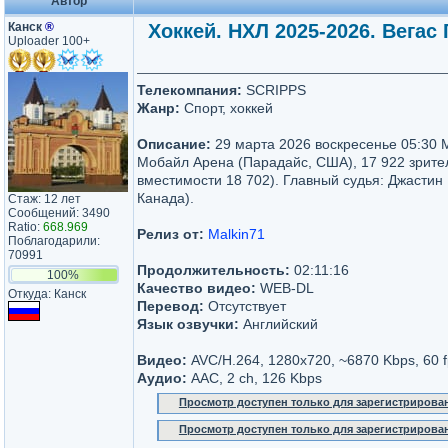
Автор
Канск
®
Хоккей. НХЛ 2025-2026. Вегас
Uploader 100+
Телекомпания:
SCRIPPS
Жанр:
Спорт, хоккей
Описание:
29 марта 2026 воскресенье 05:30 
Мобайл Арена (Парадайс, США), 17 922 зрите
вместимости 18 702). Главный судья: Джастин 
Канада).
Стаж: 12 лет
Сообщений: 3490
Ratio:
668.969
Релиз от:
Malkin71
Поблагодарили:
70991
Продолжительность:
02:11:16
100%
Качество видео:
WEB-DL
Откуда: Канск
Перевод:
Отсутствует
Язык озвучки:
Английский
Видео:
AVC/H.264, 1280x720, ~6870 Kbps, 60 f
Аудио:
AAC, 2 ch, 126 Kbps
Просмотр доступен только для зарегистрирова
Просмотр доступен только для зарегистрирова