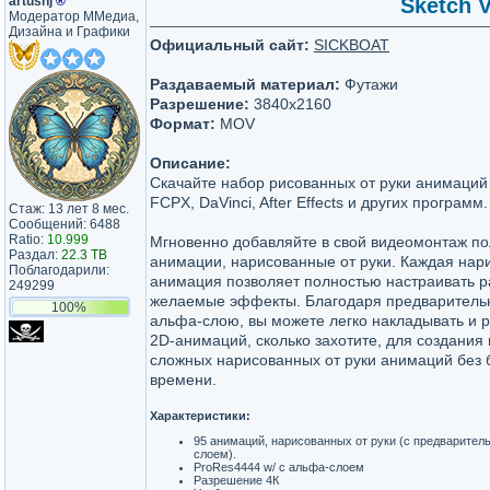
artushj
®
Sketch V
Модератор ММедиа,
Дизайна и Графики
Официальный сайт:
SICKBOAT
Раздаваемый материал:
Футажи
Разрешение:
3840x2160
Формат:
MOV
Описание:
Скачайте набор рисованных от руки анимаций 
FCPX, DaVinci, After Effects и других программ.
Стаж: 13 лет 8 мес.
Сообщений: 6488
Ratio:
10.999
Мгновенно добавляйте в свой видеомонтаж по
Раздал:
22.3 TB
анимации, нарисованные от руки. Каждая нар
Поблагодарили:
анимация позволяет полностью настраивать р
249299
желаемые эффекты. Благодаря предваритель
100%
альфа-слою, вы можете легко накладывать и р
2D-анимаций, сколько захотите, для создания
сложных нарисованных от руки анимаций без 
времени.
Характеристики:
95 анимаций, нарисованных от руки (с предварите
слоем).
ProRes4444 w/ с альфа-слоем
Разрешение 4К