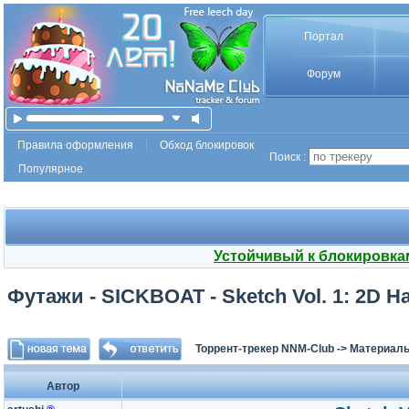
Портал
Форум
Правила оформления
Обход блокировок
Поиск :
Популярное
Устойчивый к блокировка
Футажи - SICKBOAT - Sketch Vol. 1: 2D 
Торрент-трекер NNM-Club
->
Материалы
Автор