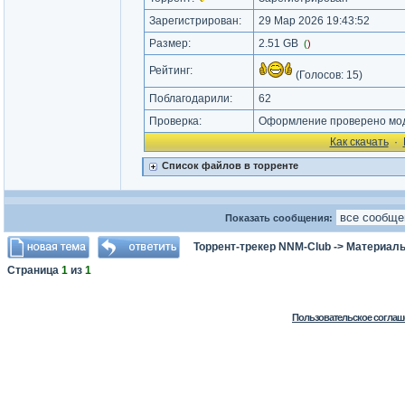
Зарегистрирован:
29 Мар 2026 19:43:52
Размер:
2.51 GB
(
)
Рейтинг:
(Голосов:
15
)
Поблагодарили:
62
Проверка:
Оформление проверено мод
Как cкачать
·
Список файлов в торренте
Показать сообщения:
Торрент-трекер NNM-Club
->
Материалы
Страница
1
из
1
Пользовательское соглаш