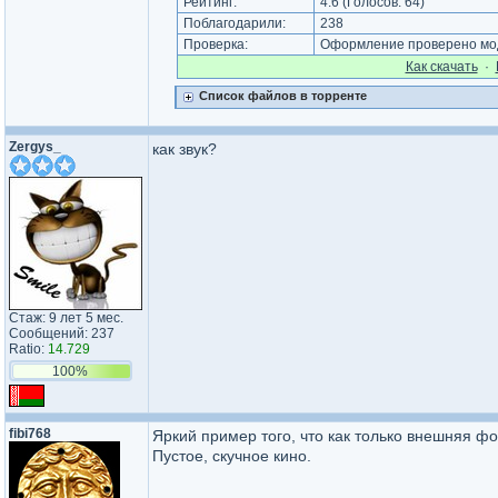
Рейтинг:
4.6
(Голосов:
64
)
Поблагодарили:
238
Проверка:
Оформление проверено мод
Как cкачать
·
Список файлов в торренте
Zergys_
как звук?
Стаж: 9 лет 5 мес.
Сообщений: 237
Ratio:
14.729
100%
fibi768
Яркий пример того, что как только внешняя ф
Пустое, скучное кино.