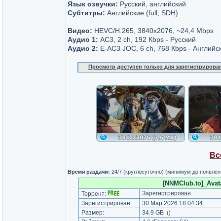
Язык озвучки:
Русский, английский
Субтитры:
Английские (full, SDH)
Видео:
HEVC/H.265, 3840x2076, ~24,4 Mbps
Аудио 1:
AC3, 2 ch, 192 Кbps - Русский
Аудио 2:
E-AC3 JOC, 6 ch, 768 Кbps - Английс
Просмотр доступен только для зарегистрирова
Вс
Время раздачи:
24/7 (круглосуточно) (минимум до появлен
[NNMClub.to]_Avat
Зарегистрирован
Торрент:
Зарегистрирован:
30 Мар 2026 18:04:34
Размер:
34.9 GB
(
)