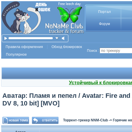
Портал
Форум
Правила оформления
Обход блокировок
Поиск :
Популярное
Устойчивый к блокировка
Аватар: Пламя и пепел / Avatar: Fire and
DV 8, 10 bit] [MVO]
Торрент-трекер NNM-Club
->
Горячие н