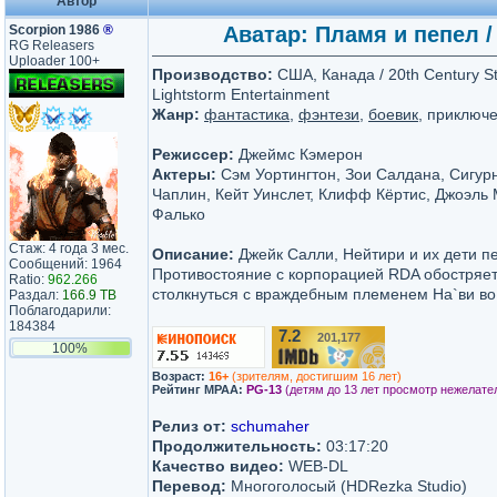
Автор
Scorpion 1986
®
Аватар: Пламя и пепел / 
RG Releasers
Uploader 100+
Производство:
США, Канада / 20th Century St
Lightstorm Entertainment
Жанр:
фантастика
,
фэнтези
,
боевик
, приключ
Режиссер:
Джеймс Кэмерон
Актеры:
Сэм Уортингтон, Зои Салдана, Сигурн
Чаплин, Кейт Уинслет, Клифф Кёртис, Джоэль 
Фалько
Стаж: 4 года 3 мес.
Описание:
Джейк Салли, Нейтири и их дети п
Сообщений: 1964
Противостояние с корпорацией RDA обостряет
Ratio:
962.266
столкнуться с враждебным племенем На`ви во 
Раздал:
166.9 TB
Поблагодарили:
184384
7.2
201,177
/10
100%
Возраст:
16+
(зрителям, достигшим 16 лет)
Рейтинг MPAA:
PG-13
(детям до 13 лет просмотр нежелате
Релиз от:
schumaher
Продолжительность:
03:17:20
Качество видео:
WEB-DL
Перевод:
Многоголосый (HDRezka Studio)