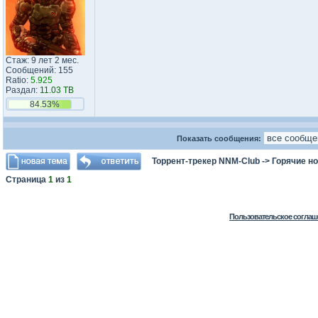
Стаж: 9 лет 2 мес.
Сообщений: 155
Ratio:
5.925
Раздал:
11.03 TB
84.53%
Показать сообщения:
Торрент-трекер NNM-Club
->
Горячие н
Страница
1
из
1
Пользовательское соглаш