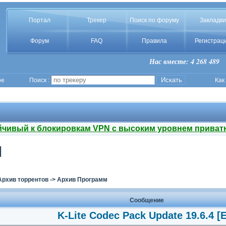
Портал
Трекер
Поиск по форуму
Закладки
Форум
FAQ
Правила
Регистрац
Нас вместе: 4 268 489
ое
Поиск :
Как
йчивый к блокировкам VPN с высоким уровнем приват
]
Архив торрентов
->
Архив Программ
Сообщение
K-Lite Codec Pack Update 19.6.4 [