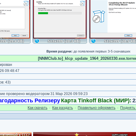
Время раздачи:
до появления первых 3-5 скачавших
[NNMClub.to]_klcp_update_1964_20260330.exe.torre
ирован
26 09:48:47
)
ов:
43
)
е проверено модератором 31 Мар 2026 09:59:23
агодарность Релизеру
Карта Tinkoff Black (МИР):
2
Как cкачать
·
Как раздать
·
Правильно оформить
·
Поднять 