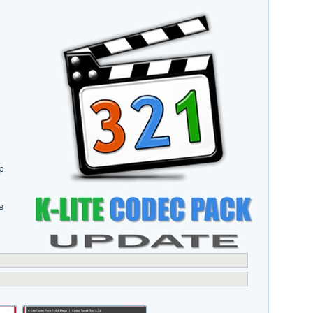
р
и
в