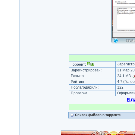
Зарегистр
Торрент:
Зарегистрирован:
31 Мар 20
Размер:
24.1 MB
(
Рейтинг:
4.7
(Голос
Поблагодарили:
122
Проверка:
Оформлени
Бл
Список файлов в торренте
_________________