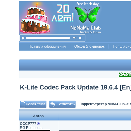
Правила оформления
Обход блокировок
Популярн
Усто
K-Lite Codec Pack Update 19.6.4 [En
Торрент-трекер NNM-Club
->
Автор
СССР777
®
RG Releasers