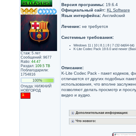
Версия программы:
19.6.4
Официальный сайт:
KL Software
Язык интерфейса:
Английский
Лечение:
не требуется
Системные требования:
Windows 11 | 10 | 8.1 | 8 | 7 (32-bit|64-bit)
K-Lite Codec Pack 19.6.0 and newer (Basi
Стаж: 5 лет
Сообщений: 9677
Ratio:
44.47
Раздал:
109.5 TB
Описание:
Поблагодарили:
K-Lite Codec Pack - пакет кодеков, 
1754816
отличается от других подобных паке
100%
использования, что вполне заслуже
Откуда: НИЖНИЙ
позволяют делать просмотр и просл
НОВГОРОД
видео и аудио.
Дополнительная информация:
Что нового: