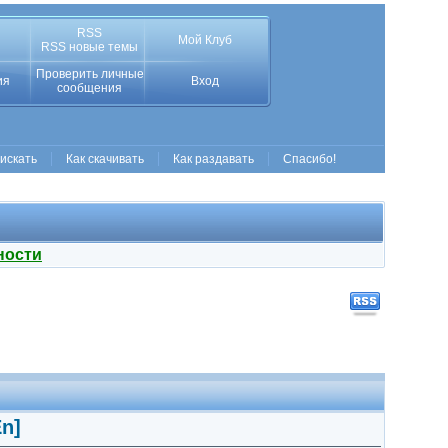
RSS
Мой Клуб
RSS новые темы
Проверить личные
ия
Вход
сообщения
 искать
Как скачивать
Как раздавать
Спасибо!
ности
En]