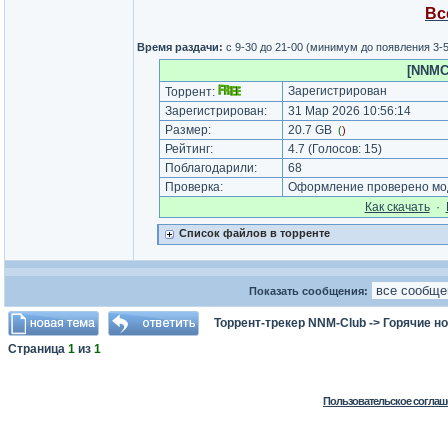
Вс
Время раздачи:
с 9-30 до 21-00 (минимум до появления 3-
[NNMCl
Зарегистрирован
Торрент:
Зарегистрирован:
31 Мар 2026 10:56:14
Размер:
20.7 GB
(
)
Рейтинг:
4.7
(Голосов:
15
)
Поблагодарили:
68
Проверка:
Оформление проверено мод
Как cкачать
·
Список файлов в торренте
Показать сообщения:
Торрент-трекер NNM-Club
->
Горячие н
Страница
1
из
1
Пользовательское соглаш