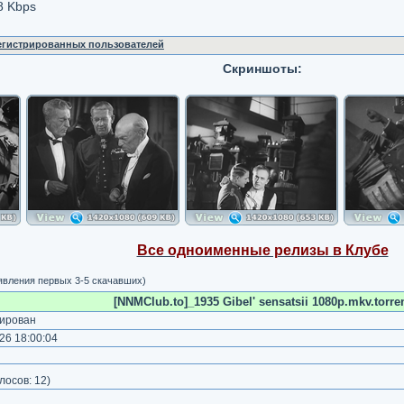
8 Kbps
регистрированных пользователей
Скриншоты:
Все одноименные релизы в Клубе
явления первых 3-5 скачавших)
[NNMClub.to]_1935 Gibel' sensatsii 1080p.mkv.torre
ирован
26 18:00:04
)
лосов:
12
)