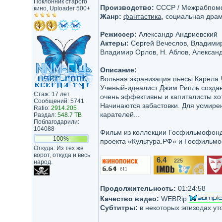
Поклонник старого
Производство:
СССР / Межрабпом
кино, Uploader 500+
Жанр:
фантастика
, социальная дра
Режиссер:
Александр Андриевский
Актеры:
Сергей Вечеслов, Владимир
Владимир Орлов, Н. Аблов, Алексан
Описание:
Вольная экранизация пьесы Карела Ча
Ученый-идеалист Джим Рипль создае
Стаж: 17 лет
очень эффективны и капиталисты хо
Сообщений: 5741
Начинаются забастовки. Для усмире
Ratio:
2914.205
карателей...
Раздал:
548.7 TB
Поблагодарили:
104088
Фильм из коллекции Госфильмофонда
100%
проекта «Культура.РФ» и Госфильмо
Откуда: Из тех же
ворот, откуда и весь
6.4
225
народ.
/10
Продолжительность:
01:24:58
Качество видео:
WEBRip
Субтитры:
в некоторых эпизодах ут