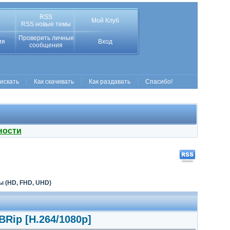
RSS
Мой Клуб
RSS новые темы
Проверить личные
ия
Вход
сообщения
 искать
Как скачивать
Как раздавать
Спасибо!
ности
 (HD, FHD, UHD)
Rip [H.264/1080p]