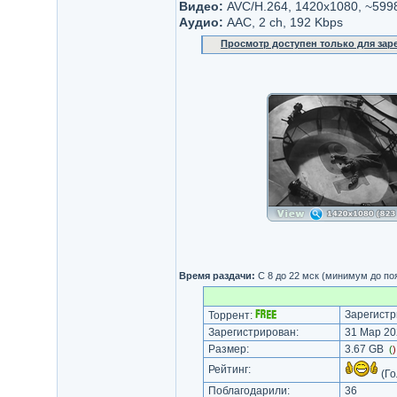
Видео:
AVC/H.264, 1420x1080, ~599
Аудио:
AAC, 2 ch, 192 Kbps
Просмотр доступен только для за
Время раздачи:
С 8 до 22 мск (минимум до по
Зарегистр
Торрент:
Зарегистрирован:
31 Мар 20
Размер:
3.67 GB
(
Рейтинг:
(Го
Поблагодарили:
36