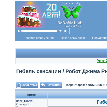
Правила оформления
Обход блокировок
Популярн
Усто
Гибель сенсации / Робот Джима Ри
Торрент-трекер NNM-Club
->
Автор
user_root
®
Гибе
Олигарх+