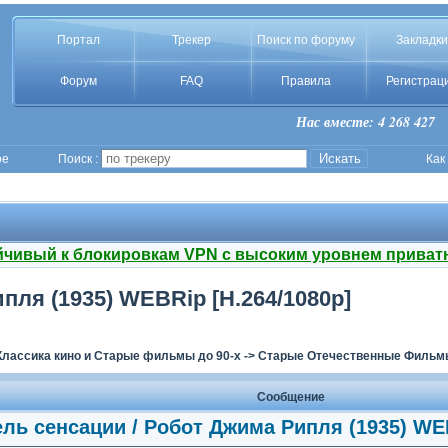
Портал
Трекер
Поиск по форуму
Закладки
Форум
FAQ
Правила
Регистрац
Нас вместе: 4 268 427
ое
Поиск :
Как
йчивый к блокировкам VPN с высоким уровнем приват
пля (1935) WEBRip [H.264/1080p]
Классика кино и Старые фильмы до 90-х
->
Старые Отечественные Фильмы
Сообщение
ль сенсации / Робот Джима Рипля (1935) WEB