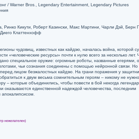
г / Warner Bros., Legendary Entertainment, Legendary Pictures
ения
 Ринко Кикути, Роберт Казински, Макс Мартини, Чарли Дэй, Берн 
 Диего Клаттенхофф
легионы чудовищ, известных как кайдзю, началась война, которой с
сти «человеческие ресурсы» почти к нулю всего за несколько лет. 
дано специальное оружие: огромные роботы, названные егерями, 
лотами, чьи сознания соединены с помощью нейронной связи. Но
 перед лицом безжалостных кайдзю. На грани поражения у защитни
 обратиться к двум весьма сомнительным героям – никому не нужн
у – которые объединились, чтобы повести в бой некогда легендар
они оказываются единственной надеждой человечества, последним
 апокалипсисом.
тр нежелателен)