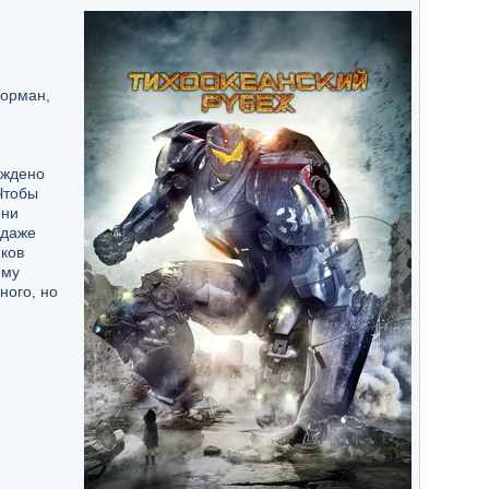
Горман,
уждено
Чтобы
они
 даже
ков
ому
ного, но