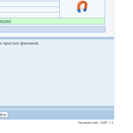
ратио!
х простых фильмов...
Часовой пояс: GMT + 3