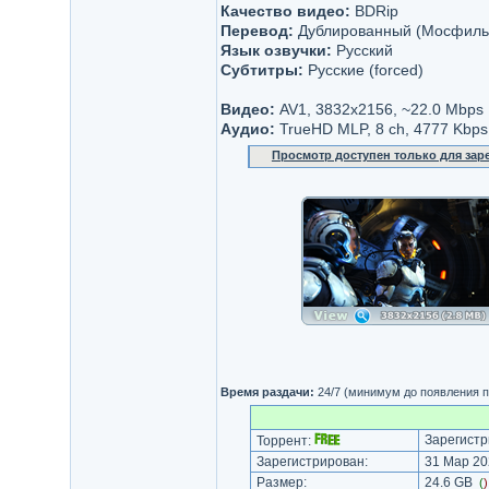
Качество видео:
BDRip
Перевод:
Дублированный (Мосфиль
Язык озвучки:
Русский
Субтитры:
Русские (forced)
Видео:
AV1, 3832x2156, ~22.0 Mbps
Аудио:
TrueHD MLP, 8 ch, 4777 Kbps
Просмотр доступен только для за
Время раздачи:
24/7 (минимум до появления п
Зарегистр
Торрент:
Зарегистрирован:
31 Мар 20
Размер:
24.6 GB
(