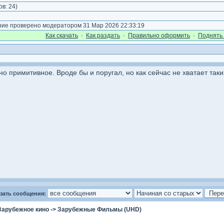
ов:
24
)
е проверено модератором 31 Мар 2026 22:33:19
Как cкачать
·
Как раздать
·
Правильно оформить
·
Поднять 
о примитивное. Вроде бы и поругал, но как сейчас не хватает таки
зать сообщения:
Зарубежное кино
->
Зарубежные Фильмы (UHD)