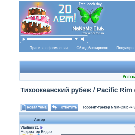
Правила оформления
Обход блокировок
Популярн
Усто
Тихоокеанский рубеж / Pacific Rim (
Торрент-трекер NNM-Club
->
Автор
Vladimir21
®
Модератор Видео