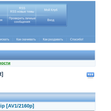
RSS
Мой Клуб
RSS новые темы
Проверить личные
ия
Вход
сообщения
 искать
Как скачивать
Как раздавать
Спасибо!
ности
t]
ip [AV1/2160p]