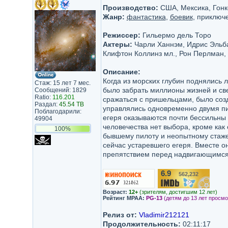
Производство:
США, Мексика, Гонкон
Жанр:
фантастика
,
боевик
, приключ
Режиссер:
Гильермо дель Торо
Актеры:
Чарли Ханнэм, Идрис Эльба,
Клифтон Коллинз мл., Рон Перлман,
Описание:
Когда из морских глубин поднялись 
Стаж: 15 лет 7 мес.
было забрать миллионы жизней и све
Сообщений: 1829
Ratio:
116.201
сражаться с пришельцами, было соз
Раздал:
45.54 TB
управлялись одновременно двумя пи
Поблагодарили:
егеря оказываются почти бессильны
49904
человечества нет выбора, кроме как
100%
бывшему пилоту и неопытному стажер
сейчас устаревшего егеря. Вместе 
препятствием перед надвигающимся
6.9
562,232
/10
Возраст:
12+
(зрителям, достигшим 12 лет)
Рейтинг MPAA:
PG-13
(детям до 13 лет просмо
Релиз от:
Vladimir212121
Продолжительность:
02:11:17