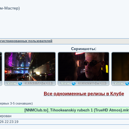
м-Мастер)
регистрированных пользователей
Скриншоты:
Все одноименные релизы в Клубе
ервых 3-5 скачавших)
[NNMClub.to]_Tihookeanskiy rubezh 1 (TrueHD Atmos).mkv
ирован
26 22:23:19
)