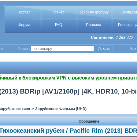
Портал
Трекер
Поиск по форуму
Закладки
Форум
FAQ
Правила
Регистрац
Нас вместе: 4 268 425
ое
Поиск :
Как
йчивый к блокировкам VPN с высоким уровнем приват
2013) BDRip [AV1/2160p] [4K, HDR10, 10-bi
Зарубежное кино
->
Зарубежные Фильмы (UHD)
Сообщение
Тихоокеанский рубеж / Pacific Rim (2013) BDR