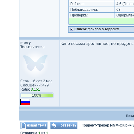
Рейтинг:
4.6
(Голос
Поблагодарили:
63
Проверка:
Оформлени
Список файлов в торренте
morry
Кино весьма зрелищное, но предельн
Только чтение
Стаж: 16 лет 2 мес.
Сообщений: 479
Ratio:
3.151
100%
Пока
Торрент-трекер NNM-Club
->
Страница
1
из
1