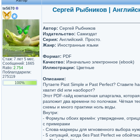
Автор
te5670
®
Сергей Рыбников | Английск
Автор:
Сергей Рыбников
Издательство:
Самиздат
Серия:
Английский. Просто.
Жанр:
Иностранные языки
Формат:
PDF
Стаж: 7 лет 5 мес.
Качество:
Изначально электронное (ebook)
Сообщений: 1665
Иллюстрации:
Цветные
Ratio:
2.754
Поблагодарили:
275119
Описание:
100%
Путаете Past Simple и Past Perfect? Ставите ha
хватит did или наоборот?
Этот PDF-гайд компактная шпаргалка, которая
разложит два времени по полочкам. Чёткая те
схемы и много практики ноль воды.
Внутри:
- Формулы обоих времён: утверждение, отриц
с примерами
- Слова-маркеры для мгновенного выбора нуж
- 5 ситуаций, когда без Past Perfect не обойтис