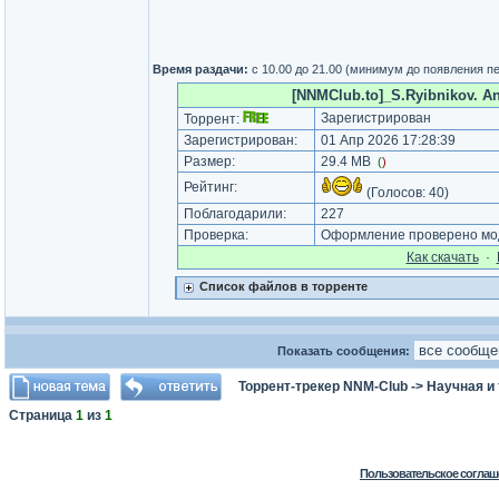
Время раздачи:
с 10.00 до 21.00 (минимум до появления п
[NNMClub.to]_S.Ryibnikov. Ang
Зарегистрирован
Торрент:
Зарегистрирован:
01 Апр 2026 17:28:39
Размер:
29.4 MB
(
)
Рейтинг:
(Голосов:
40
)
Поблагодарили:
227
Проверка:
Оформление проверено мод
Как cкачать
·
Список файлов в торренте
Показать сообщения:
Торрент-трекер NNM-Club
->
Научная и
Страница
1
из
1
Пользовательское соглаш