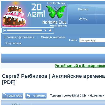
Портал
Форум
Правила оформления
Обход блокировок
Поиск :
Популярное
Устойчивый к блокировка
Сергей Рыбников | Английские времена: P
[PDF]
Торрент-трекер NNM-Club
->
Научная и