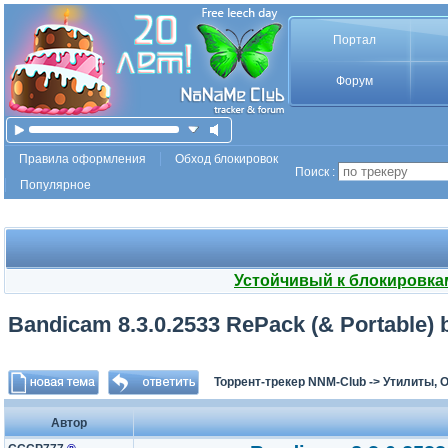
Портал
Форум
Правила оформления
Обход блокировок
Поиск :
Популярное
Устойчивый к блокировка
Bandicam 8.3.0.2533 RePack (& Portable) 
Торрент-трекер NNM-Club
->
Утилиты, 
Автор