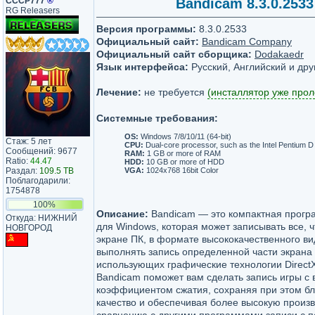
СССР777
®
Bandicam 8.3.0.2533
RG Releasers
Версия программы:
8.3.0.2533
Официальный сайт:
Bandicam Company
Официальный сайт сборщика:
Dodakaedr
Язык интерфейса:
Русский, Английский и дру
Лечение:
не требуется
(инсталлятор уже прол
Системные требования:
OS:
Windows 7/8/10/11 (64-bit)
Стаж: 5 лет
CPU:
Dual-core processor, such as the Intel Pentium D
Сообщений: 9677
RAM:
1 GB or more of RAM
Ratio:
44.47
HDD:
10 GB or more of HDD
VGA:
1024x768 16bit Color
Раздал:
109.5 TB
Поблагодарили:
1754878
100%
Описание:
Bandicam — это компактная прогр
Откуда: НИЖНИЙ
для Windows, которая может записывать все, ч
НОВГОРОД
экране ПК, в формате высококачественного в
выполнять запись определенной части экрана 
использующих графические технологии Direct
Bandicam поможет вам сделать запись игры с
коэффициентом сжатия, сохраняя при этом бл
качество и обеспечивая более высокую произ