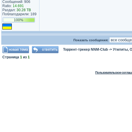
Сообщений: 906
Ratio:
14.691
Раздал:
30.28 TB
Поблагодарили: 189
100%
Показать сообщения:
Торрент-трекер NNM-Club
->
Утилиты, 
Страница
1
из
1
Пользовательское соглаш