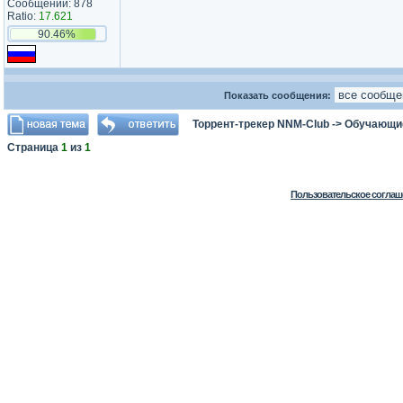
Сообщений: 878
Ratio:
17.621
90.46%
Показать сообщения:
Торрент-трекер NNM-Club
->
Обучающи
Страница
1
из
1
Пользовательское соглаш