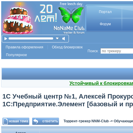
Портал
Форум
Правила оформления
Обход блокировок
Поиск :
Популярное
Устойчивый к блокировка
1С Учебный центр №1, Алексей Прокуро
1С:Предприятие.Элемент [базовый и пр
Торрент-трекер NNM-Club
->
Обучающи