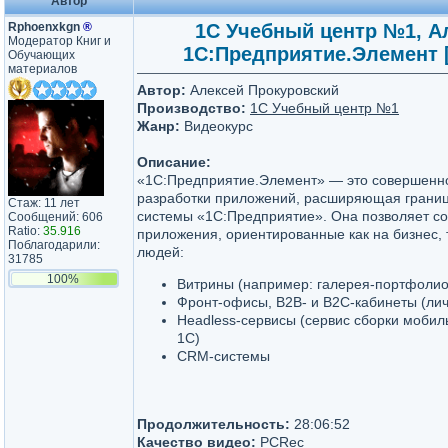
Автор
Rphoenxkgn
®
1С Учебный центр №1, Ал
Модератор Книг и
1С:Предприятие.Элемент 
Обучающих
материалов
Автор:
Алексей Прокуровский
Производство:
1С Учебный центр №1
Жанр:
Видеокурс
Описание:
«1С:Предприятие.Элемент» — это совершенно
разработки приложений, расширяющая грани
Стаж: 11 лет
системы «1С:Предприятие». Она позволяет со
Сообщений: 606
Ratio:
35.916
приложения, ориентированные как на бизнес, 
Поблагодарили:
людей:
31785
100%
Витрины (например: галерея-портфоли
Фронт-офисы, B2B- и B2C-кабинеты (ли
Headless-сервисы (сервис сборки моби
1С)
CRM-системы
Продолжительность:
28:06:52
Качество видео:
PCRec