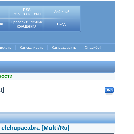
RSS
Мой Клуб
RSS новые темы
Проверить личные
ия
Вход
сообщения
 искать
Как скачивать
Как раздавать
Спасибо!
ности
u]
 elchupacabra [Multi/Ru]