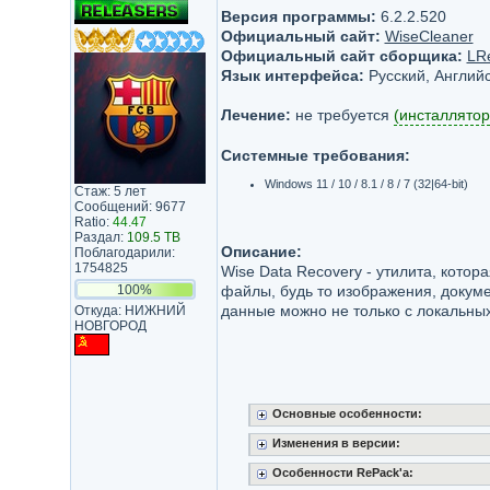
Версия программы:
6.2.2.520
Официальный сайт:
WiseCleaner
Официальный сайт сборщика:
LR
Язык интерфейса:
Русский, Английс
Лечение:
не требуется
(инсталлятор
Системные требования:
Windows 11 / 10 / 8.1 / 8 / 7 (32|64-bit)
Стаж: 5 лет
Сообщений: 9677
Ratio:
44.47
Раздал:
109.5 TB
Описание:
Поблагодарили:
1754825
Wise Data Recovery - утилита, котор
100%
файлы, будь то изображения, докуме
данные можно не только с локальных
Откуда: НИЖНИЙ
НОВГОРОД
Основные особенности:
Изменения в версии:
Особенности RePack'a: