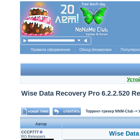
Правила оформления
Обход блокировок
Популярн
Усто
Wise Data Recovery Pro 6.2.2.520 Re
Торрент-трекер NNM-Club
->
Автор
СССР777
®
Wise Data 
RG Releasers