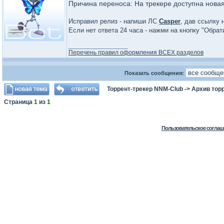
Причина переноса: На трекере доступна нова
Исправил релиз - напиши ЛС
Casper
, дав ссылку 
Если нет ответа 24 часа - нажми на кнопку "Обра
_________________
Перечень правил оформления ВСЕХ разделов
Показать сообщения:
Торрент-трекер NNM-Club
->
Архив тор
Страница
1
из
1
Пользовательское соглаш