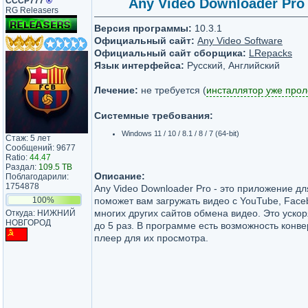
СССР777
®
Any Video Downloader Pro 
RG Releasers
Версия программы:
10.3.1
Официальный сайт:
Any Video Software
Официальный сайт сборщика:
LRepacks
Язык интерфейса:
Русский, Английский
Лечение:
не требуется (
инсталлятор уже про
Системные требования:
Windows 11 / 10 / 8.1 / 8 / 7 (64-bit)
Стаж: 5 лет
Сообщений: 9677
Ratio:
44.47
Раздал:
109.5 TB
Описание:
Поблагодарили:
1754878
Any Video Downloader Pro - это приложение дл
100%
поможет вам загружать видео с YouTube, Faceb
многих других сайтов обмена видео. Это ускор
Откуда: НИЖНИЙ
НОВГОРОД
до 5 раз. В программе есть возможность конве
плеер для их просмотра.