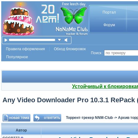
Портал
Форум
Правила оформления
Обход блокировок
Поиск :
Популярное
Устойчивый к блокировка
Any Video Downloader Pro 10.3.1 RePack (
Торрент-трекер NNM-Club
->
Архив тор
Автор