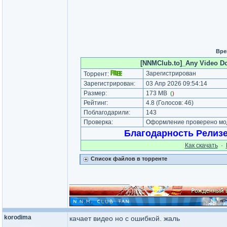
Вре
[NNMClub.to]_Any Video Dow
Зарегистрирован
Торрент:
Зарегистрирован:
03 Апр 2026 09:54:14
Размер:
173 MB
(
)
Рейтинг:
4.8
(Голосов:
46
)
Поблагодарили:
143
Проверка:
Оформление проверено мод
Благодарность Релиз
Как cкачать
·
Список файлов в торренте
_________________
korodima
качает видео но с ошибкой. жаль