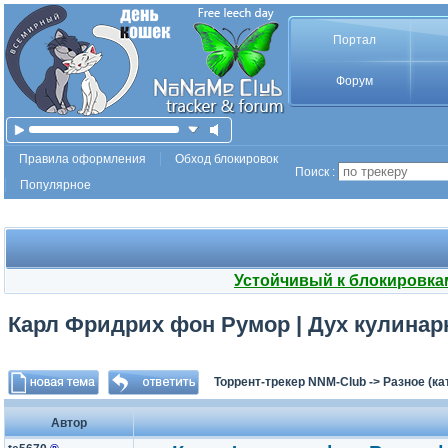
Портал
Форум
Правила оформления
Обход блокировок
Поиск :
Популярное
Устойчивый к блокировка
Карл Фридрих фон Румор | Дух кулинарно
Торрент-трекер NNM-Club
->
Разное (ка
Автор