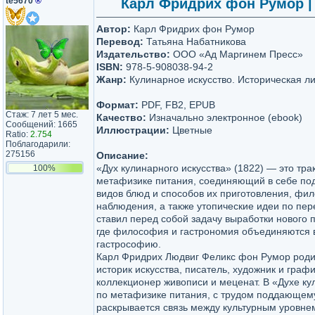
te5670
®
Карл Фридрих фон Румор | Д
Автор:
Карл Фридрих фон Румор
Перевод:
Татьяна Набатникова
Издательство:
ООО «Ад Маргинем Пресс»
ISBN:
978-5-908038-94-2
Жанр:
Кулинарное искусство. Историческая ли
Формат:
PDF, FB2, EPUB
Стаж: 7 лет 5 мес.
Качество:
Изначально электронное (ebook)
Сообщений: 1665
Иллюстрации:
Цветные
Ratio:
2.754
Поблагодарили:
275156
Описание:
«Дух кулинарного искусства» (1822) — это тра
100%
метафизике питания, соединяющий в себе по
видов блюд и способов их приготовления, фи
наблюдения, а также утопические идеи по пер
ставил перед собой задачу выработки нового п
где философия и гастрономия объединяются 
гастрософию.
Карл Фридрих Людвиг Феликс фон Румор роди
историк искусства, писатель, художник и графи
коллекционер живописи и меценат. В «Духе кул
по метафизике питания, с трудом поддающем
раскрывается связь между культурным уровне