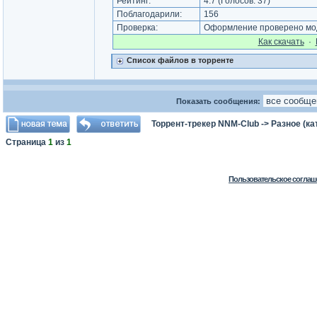
Рейтинг:
4.7
(Голосов:
37
)
Поблагодарили:
156
Проверка:
Оформление проверено мод
Как cкачать
·
Список файлов в торренте
Показать сообщения:
Торрент-трекер NNM-Club
->
Разное (ка
Страница
1
из
1
Пользовательское соглаш