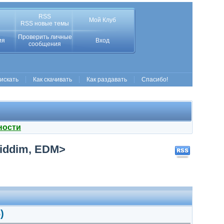
RSS
Мой Клуб
RSS новые темы
Проверить личные
ия
Вход
сообщения
 искать
Как скачивать
Как раздавать
Спасибо!
ности
Riddim, EDM>
)