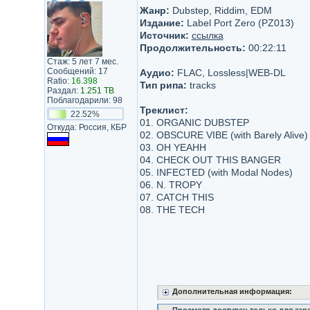
Жанр:
Dubstep, Riddim, EDM
Издание:
Label Port Zero (PZ013)
Источник:
ссылка
Продолжительность:
00:22:11
Стаж: 5 лет 7 мес.
Сообщений: 17
Аудио:
FLAC, Lossless|WEB-DL
Ratio:
16.398
Тип рипа:
tracks
Раздал:
1.251 TB
Поблагодарили: 98
Треклист:
22.52%
01. ORGANIC DUBSTEP
Откуда: Россия, КБР
02. OBSCURE VIBE (with Barely Alive)
03. OH YEAHH
04. CHECK OUT THIS BANGER
05. INFECTED (with Modal Nodes)
06. N. TROPY
07. CATCH THIS
08. THE TECH
Дополнительная информация: