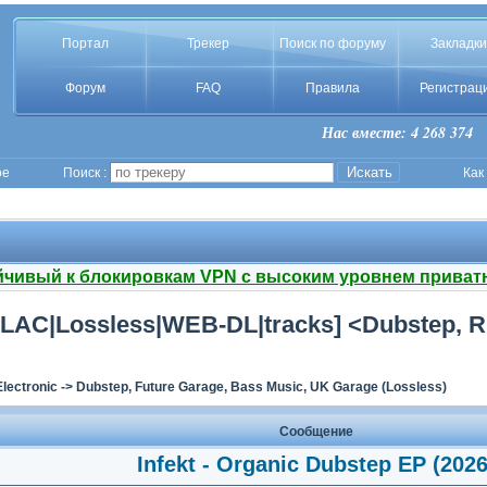
Портал
Трекер
Поиск по форуму
Закладки
Форум
FAQ
Правила
Регистрац
Нас вместе: 4 268 374
ое
Поиск :
Как
йчивый к блокировкам VPN с высоким уровнем приват
 [FLAC|Lossless|WEB-DL|tracks] <Dubstep, 
Electronic
->
Dubstep, Future Garage, Bass Music, UK Garage (Lossless)
Сообщение
Infekt - Organic Dubstep EP (2026