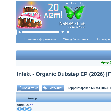
Правила оформления
Обход блокировок
Популярн
Усто
Infekt - Organic Dubstep EP (2026)
Торрент-трекер NNM-Club
->
Автор
Аслан23
®