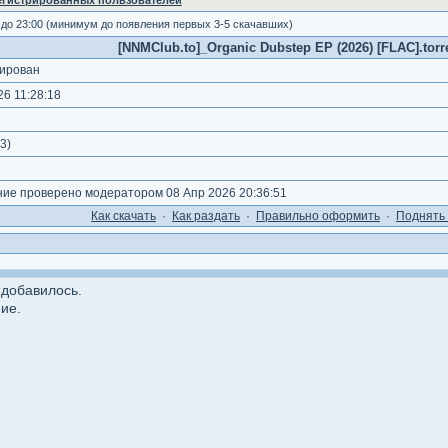
регистрированных пользователей
 до 23:00 (минимум до появления первых 3-5 скачавших)
[NNMClub.to]_Organic Dubstep EP (2026) [FLAC].torr
ирован
6 11:28:18
3
)
е проверено модератором 08 Апр 2026 20:36:51
Как cкачать
·
Как раздать
·
Правильно оформить
·
Поднять 
 добавилось.
ие.