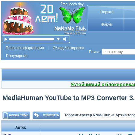
Портал
Форум
Правила оформления
Обход блокировок
Поиск :
Популярное
Устойчивый к блокировка
MediaHuman YouTube to MP3 Converter 3.9.
Торрент-трекер NNM-Club
->
Архив тор
Автор