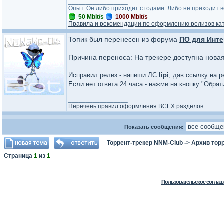
_________________
Опыт. Он либо приходит с годами. Либо не приходит 
50 Mbit/s
1000 Mbit/s
Правила и рекомендации по оформлению релизов ка
Топик был перенесен из форума
ПО для Инте
Причина переноса: На трекере доступна нова
Исправил релиз - напиши ЛС
lipi
, дав ссылку на р
Если нет ответа 24 часа - нажми на кнопку "Обра
_________________
Перечень правил оформления ВСЕХ разделов
Показать сообщения:
Торрент-трекер NNM-Club
->
Архив тор
Страница
1
из
1
Пользовательское соглаш