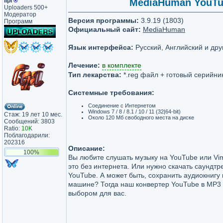
lipi
®
MediaHuman YouTube
Uploaders 500+
Модератор
Версия программы:
3.9.19 (1803)
Программ
Официальный сайт:
MediaHuman
Язык интерфейса:
Русский, Английский и дру
Лечение:
в комплекте
Тип лекарства:
*.reg файл + готовый серийник
Системные требования:
Соединение с Интернетом
Windows 7 / 8 / 8.1 / 10 / 11 (32|64-bit)
Стаж: 19 лет 10 мес.
Около 120 Мб свободного места на диске
Сообщений: 3803
Ratio:
10K
Поблагодарили:
202316
Описание:
100%
Вы любите слушать музыку на YouTube или Vim
это без интернета. Или нужно скачать саундтр
YouTube. А может быть, сохранить аудиокнигу 
машине? Тогда наш конвертер YouTube в MP3
выбором для вас.