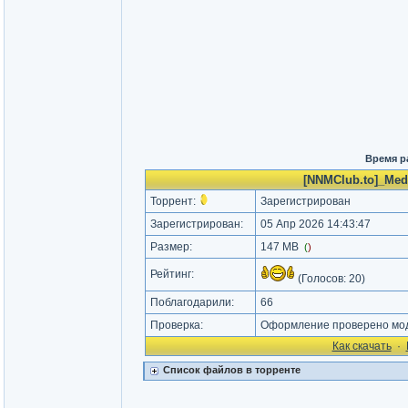
Время р
[NNMClub.to]_Medi
Торрент:
Зарегистрирован
Зарегистрирован:
05 Апр 2026 14:43:47
Размер:
147 MB
(
)
Рейтинг:
(Голосов:
20
)
Поблагодарили:
66
Проверка:
Оформление проверено моде
Как cкачать
·
Список файлов в торренте