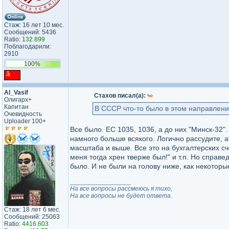
Стаж: 16 лет 10 мес.
Сообщений: 5436
Ratio:
132.899
Поблагодарили:
2910
100%
Al_Vasif
Стахов писал(а):
Олигарх+
Капитан
В СССР что-то было в этом направлени
Очевидность
Uploader 100+
Все было. ЕС 1035, 1036, а до них "Минск-32".
намного больше всякого. Логично рассудите, а
масштаба и выше. Все это на бухгалтерских сч
меня тогда хрен тверже был!" и т.п. Но справ
было. И не были на голову ниже, как некоторы
_________________
На все вопросы рассмеюсь я тихо,
На все вопросы не будет ответа.
Стаж: 18 лет 6 мес.
Сообщений: 25063
Ratio:
4416.603