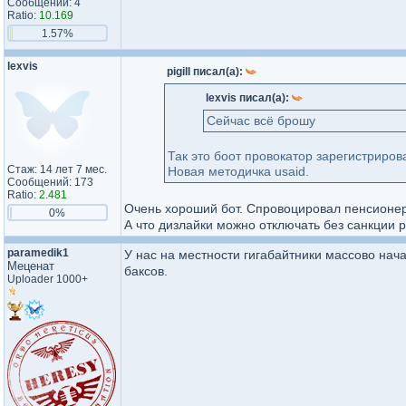
Сообщений: 4
Ratio:
10.169
1.57%
lexvis
pigill писал(а):
lexvis писал(а):
Сейчас всё брошу
Так это боот провокатор зарегистриров
Стаж: 14 лет 7 мес.
Новая методичка usaid.
Сообщений: 173
Ratio:
2.481
Очень хороший бот. Спровоцировал пенсионе
0%
А что дизлайки можно отключать без санкции р
paramedik1
У нас на местности гигабайтники массово нача
Меценат
баксов.
Uploader 1000+