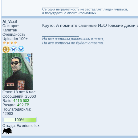
_________________
Сегодня неграмотность не заставляет людей учиться,
а побуждает не любить грамотных
Al_Vasif
Круто. А помните сменные ИЗОТовские диски а
Олигарх+
Капитан
Очевидность
_________________
Uploader 100+
На все вопросы рассмеюсь я тихо,
На все вопросы не будет ответа.
Стаж: 18 лет 6 мес.
Сообщений: 25063
Ratio:
4416.603
Раздал:
492 TB
Поблагодарили:
42903
100%
Откуда: Ex oriente lux