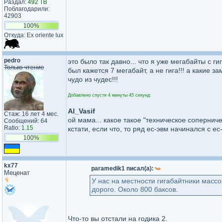
Раздал:
492 TB
Поблагодарили:
42903
100%
Откуда: Ex oriente lux
pedro
это было так давно... что я уже мегабайты с г
Только чтение
был кажется 7 мегабайт, а не гига!!! а какие
чудо из чудес!!!
Добавлено спустя 4 минуты 45 секунд:
Al_Vasif
Стаж: 16 лет 4 мес.
ой мама... какое такое "техническое соперниче
Сообщений: 64
Ratio:
1.15
кстати, если что, то ряд ес-эвм начинался с е
100%
kx77
paramedik1 писал(а):
Меценат
У нас на местности гигабайтники массо
дорого. Около 800 баксов.
Что-то вы отстали на годика 2.