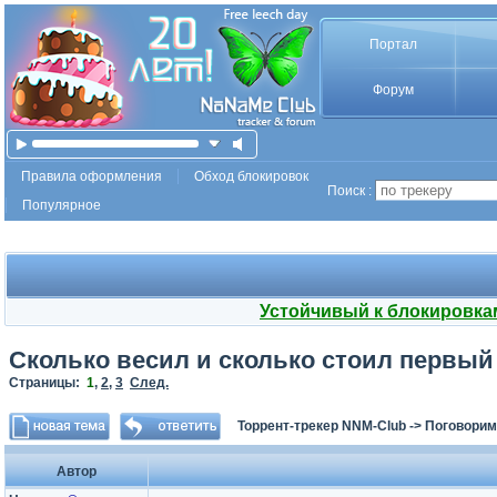
Портал
Форум
Правила оформления
Обход блокировок
Поиск :
Популярное
Устойчивый к блокировка
Cколько весил и сколько стоил первый
Страницы:
1
,
2
,
3
След.
Торрент-трекер NNM-Club
->
Поговорим
Автор