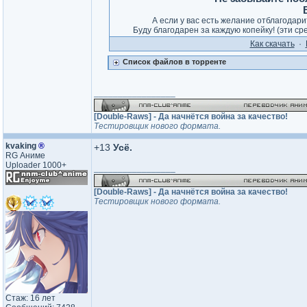
А если у вас есть желание отблагодар
Буду благодарен за каждую копейку! (эти ср
Как cкачать
·
Список файлов в торренте
_________________
[Double-Raws] - Да начнётся война за качество!
Тестировщик нового формата.
kvaking
®
+13
Усё.
RG Аниме
Uploader 1000+
_________________
[Double-Raws] - Да начнётся война за качество!
Тестировщик нового формата.
Стаж: 16 лет