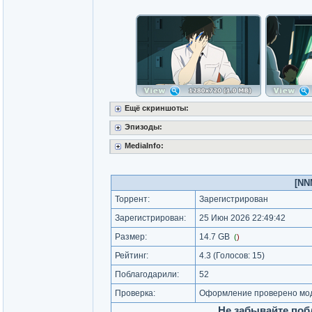
Ещё скриншоты:
Эпизоды:
MediaInfo:
[NN
Торрент:
Зарегистрирован
Зарегистрирован:
25 Июн 2026 22:49:42
Размер:
14.7 GB
(
)
Рейтинг:
4.3
(Голосов:
15
)
Поблагодарили:
52
Проверка:
Оформление проверено мод
Не забывайте поб