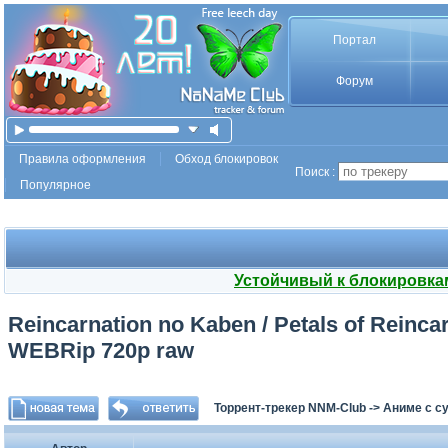
Портал
Форум
Правила оформления
Обход блокировок
Поиск :
Популярное
Устойчивый к блокировка
Reincarnation no Kaben / Petals of Reinca
WEBRip 720p raw
Торрент-трекер NNM-Club
->
Аниме с с