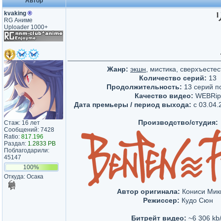
Автор
kvaking
®
RG Аниме
Uploader 1000+
Жанр:
экшн
, мистика, сверхъесте
Количество серий:
13
Продолжительность:
13 серий по
Качество видео:
WEBRip
Дата премьеры / период выхода:
c 03.04.
Производство/студия:
Стаж: 16 лет
Сообщений: 7428
Ratio:
817.196
Раздал:
1.2833 PB
Поблагодарили:
45147
100%
Откуда: Осака
Автор оригинала:
Кониси Мик
Режиссер:
Кудо Сюн
Битрейт видео:
~6 306 kb