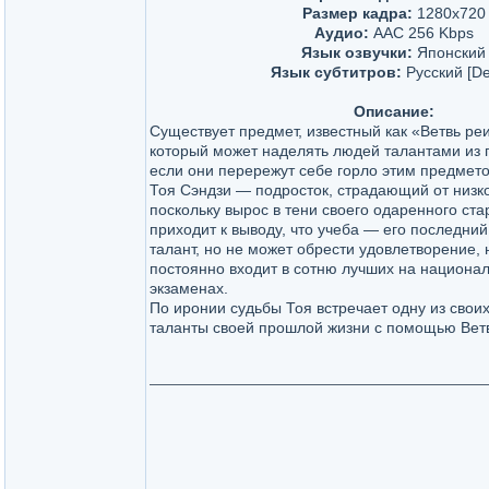
Размер кадра:
1280х720
Аудио:
AAC 256 Kbps
Язык озвучки:
Японский
Язык субтитров:
Русский [De
Описание:
Существует предмет, известный как «Ветвь ре
который может наделять людей талантами из 
если они перережут себе горло этим предмет
Тоя Сэндзи — подросток, страдающий от низк
поскольку вырос в тени своего одаренного ста
приходит к выводу, что учеба — его последний
талант, но не может обрести удовлетворение, 
постоянно входит в сотню лучших на национа
экзаменах.
По иронии судьбы Тоя встречает одну из сво
таланты своей прошлой жизни с помощью Ветв