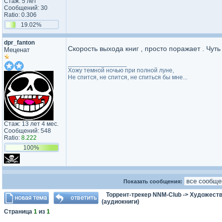
Стаж: 5 лет
Сообщений: 30
Ratio: 0.306
19.02%
dpr_fanton
Скорость выхода книг , просто поражает . Чуть
Меценат
_________________
Хожу темной ночью при полной луне,
Не спится, не спится, не спиться бы мне...
Стаж: 13 лет 4 мес.
Сообщений: 548
Ratio:
8.222
100%
Показать сообщения:
Торрент-трекер NNM-Club
->
Художеств
(аудиокниги)
Страница
1
из
1