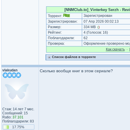
[NNMClub.to]_Vinterkey Serzh - Rev
Зарегистрирован
Торрент:
Зарегистрирован:
07 Апр 2026 00:02:13
Размер:
334 MB
(
)
Рейтинг:
4
(Голосов:
16
)
Поблагодарили:
62
Проверка:
Оформление проверено мод
Как cкачать
·
Список файлов в торренте
vlakudan
Сколько вообще книг в этом сериале?
Стаж: 14 лет 7 мес.
Сообщений: 15
Ratio:
37.101
Поблагодарили: 83
17.75%