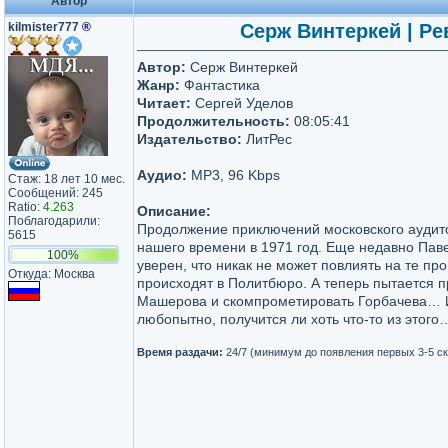
Автор
kilmister777
®
Серж Винтеркей | Ре
Автор:
Серж Винтеркей
Жанр:
Фантастика
Читает:
Сергей Уделов
Продолжительность:
08:05:41
Издательство:
ЛитРес
Аудио:
MP3, 96 Kbps
Стаж: 18 лет 10 мес.
Сообщений: 245
Ratio:
4.263
Описание:
Поблагодарили:
Продолжение приключений московского аудито
5615
нашего времени в 1971 год. Еще недавно Пав
100%
уверен, что никак не может повлиять на те про
Откуда: Москва
происходят в Политбюро. А теперь пытается п
Машерова и скомпрометировать Горбачева… 
любопытно, получится ли хоть что-то из этого
Время раздачи:
24/7 (минимум до появления первых 3-5 с