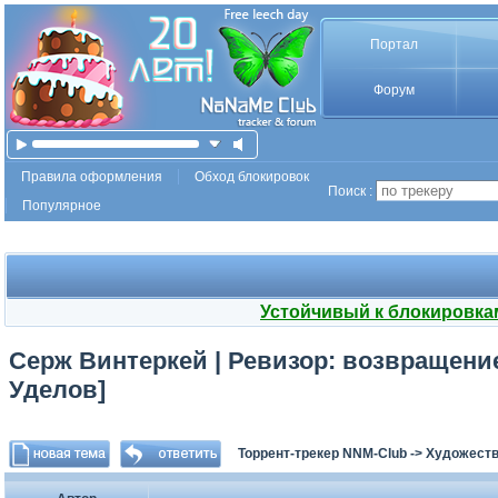
Портал
Форум
Правила оформления
Обход блокировок
Поиск :
Популярное
Устойчивый к блокировка
Серж Винтеркей | Ревизор: возвращение 
Уделов]
Торрент-трекер NNM-Club
->
Художеств