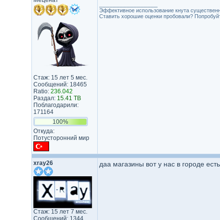
Меценат
_________________
Эффективное использование кнута существенн
Ставить хорошие оценки пробовали? Попробуйте
Стаж: 15 лет 5 мес.
Сообщений: 18465
Ratio:
236.042
Раздал:
15.41 TB
Поблагодарили:
171164
100%
Откуда:
Потусторонний мир
xray26
даа магазины вот у нас в городе ест
Стаж: 15 лет 7 мес.
Сообщений: 1344