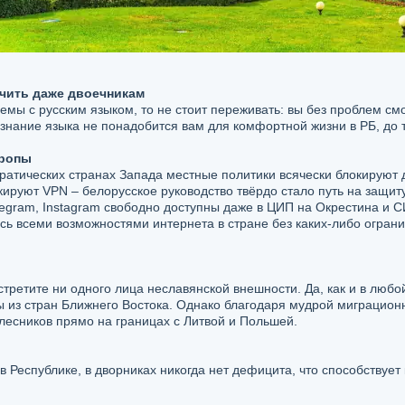
учить даже двоечникам
емы с русским языком, то не стоит переживать: вы без проблем см
знание языка не понадобится вам для комфортной жизни в РБ, до те
вропы
кратических странах Запада местные политики всячески блокируют д
ируют VPN – белорусское руководство твёрдо стало путь на защиту
elegram, Instagram свободно доступны даже в ЦИП на Окрестина и
сь всеми возможностями интернета в стране без каких-либо ограни
стретите ни одного лица неславянской внешности. Да, как и в люб
 из стран Ближнего Востока. Однако благодаря мудрой миграцион
есников прямо на границах с Литвой и Польшей.
в Республике, в дворниках никогда нет дефицита, что способствуе