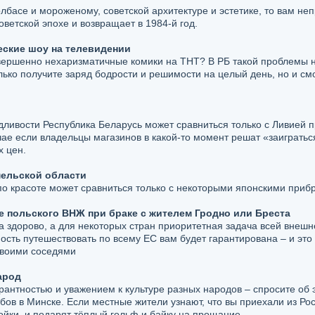
олбасе и мороженому, советской архитектуре и эстетике, то вам н
ветской эпохе и возвращает в 1984-й год.
еские шоу на телевидении
ершенно нехаризматичные комики на ТНТ? В РБ такой проблемы не
олько получите заряд бодрости и решимости на целый день, но и с
ливости Республика Беларусь может сравниться только с Ливией п
учае если владельцы магазинов в какой-то момент решат «заиграть
х цен.
мельской области
по красоте может сравниться только с некоторыми японскими при
е польского ВНЖ при браке с жителем Гродно или Бреста
а здорово, а для некоторых стран приоритетная задача всей внешн
ость путешествовать по всему ЕС вам будет гарантирована – и это 
своими соседями
арод
рантностью и уважением к культуре разных народов – спросите об 
бов в Минске. Если местные жители узнают, что вы приехали из Р
бойки, и подарят тёплый гольф и байку на прощание.