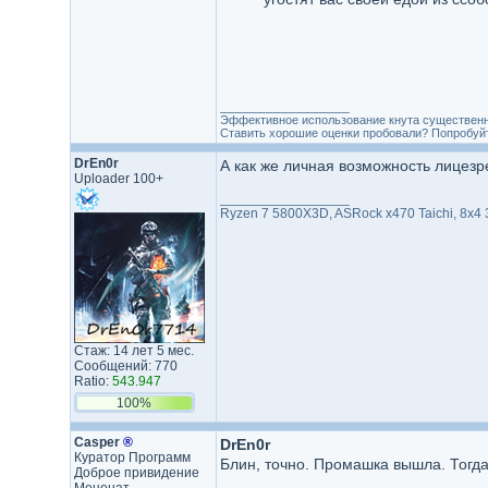
_________________
Эффективное использование кнута существенн
Ставить хорошие оценки пробовали? Попробуйте
DrEn0r
А как же личная возможность лицезр
Uploader 100+
_________________
Ryzen 7 5800X3D, ASRock x470 Taichi, 8x4
Стаж: 14 лет 5 мес.
Сообщений: 770
Ratio:
543.947
100%
Casper
®
DrEn0r
Куратор Программ
Блин, точно. Промашка вышла. Тогд
Доброе привидение