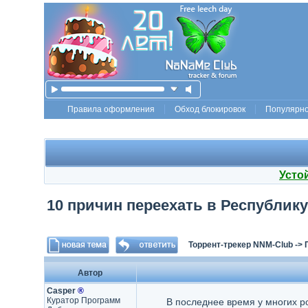
Правила оформления
Обход блокировок
Популярн
Усто
10 причин переехать в Республик
Торрент-трекер NNM-Club
->
Автор
Casper
®
Куратор Программ
В последнее время у многих р