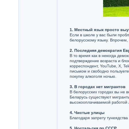
1. Местный язык просто вы
Если в школе у вас были пробл
белорусскому языку. Впрочем, 
2. Последняя демократия Е
В то время как в некогда демо
подтверждение возраста и блок
корреспондент, YouTube, X, T
письмом и свободно пользуете
покупку алкоголя ночью.
3. В городах нет мигрантов
В белорусских городах вы не в
Беларусь существуют мигранты
высокооплачиваемой работой л
4. Чистые улицы
Благодаря запрету тунеядства 
5. Ностальгия по СССР