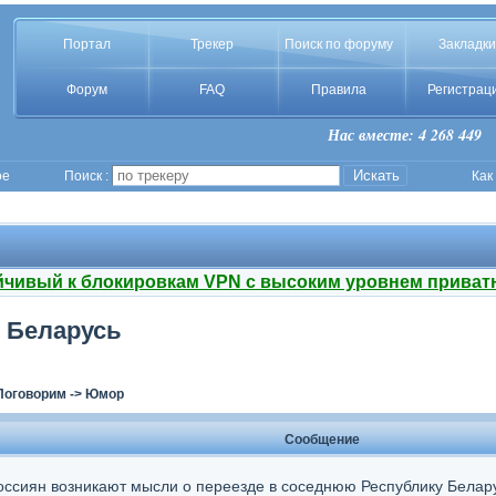
Портал
Трекер
Поиск по форуму
Закладки
Форум
FAQ
Правила
Регистрац
Нас вместе: 4 268 449
ое
Поиск :
Как
йчивый к блокировкам VPN с высоким уровнем приват
у Беларусь
Поговорим
->
Юмор
Сообщение
оссиян возникают мысли о переезде в соседнюю Республику Белару