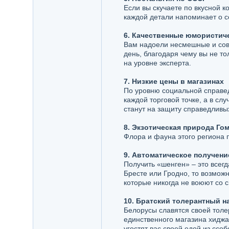
Если вы скучаете по вкусной к
каждой детали напоминает о со
6. Качественные юмористич
Вам надоели несмешные и сов
день, благодаря чему вы не т
на уровне эксперта.
7. Низкие цены в магазинах
По уровню социальной справед
каждой торговой точке, а в сл
станут на защиту справедливы
8. Экзотическая природа Го
Флора и фауна этого региона 
9. Автоматическое получени
Получить «шенген» – это всегд
Бресте или Гродно, то возможн
которые никогда не воюют со 
10. Братский толерантный н
Белорусы славятся своей толе
единственного магазина хиджа
угостят вас своей едой из ссо