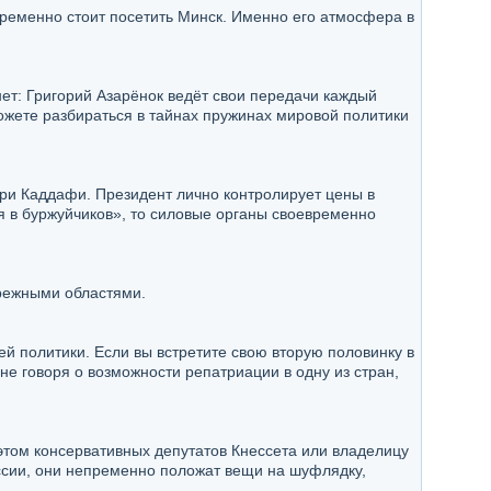
епременно стоит посетить Минск. Именно его атмосфера в
т: Григорий Азарёнок ведёт свои передачи каждый
можете разбираться в тайнах пружинах мировой политики
ри Каддафи. Президент лично контролирует цены в
ся в буржуйчиков», то силовые органы своевременно
брежными областями.
ей политики. Если вы встретите свою вторую половинку в
не говоря о возможности репатриации в одну из стран,
этом консервативных депутатов Кнессета или владелицу
оссии, они непременно положат вещи на шуфлядку,