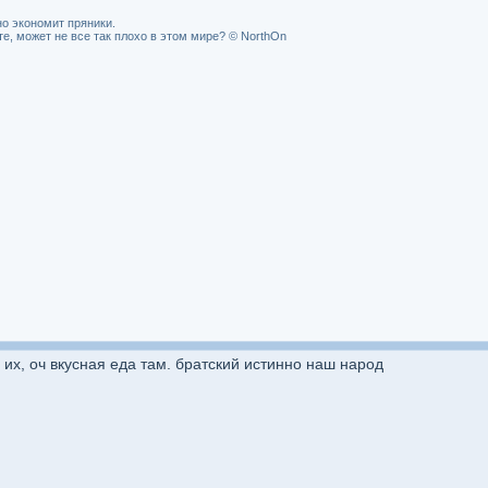
о экономит пряники.
, может не все так плохо в этом мире? © NorthOn
ь их, оч вкусная еда там. братский истинно наш народ