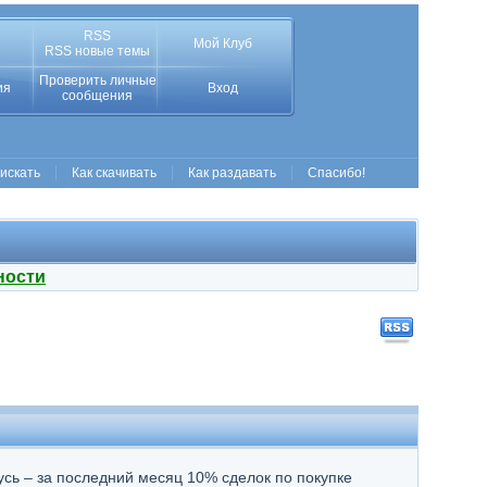
RSS
Мой Клуб
RSS новые темы
Проверить личные
ия
Вход
сообщения
 искать
Как скачивать
Как раздавать
Спасибо!
ности
сь – за последний месяц 10% сделок по покупке