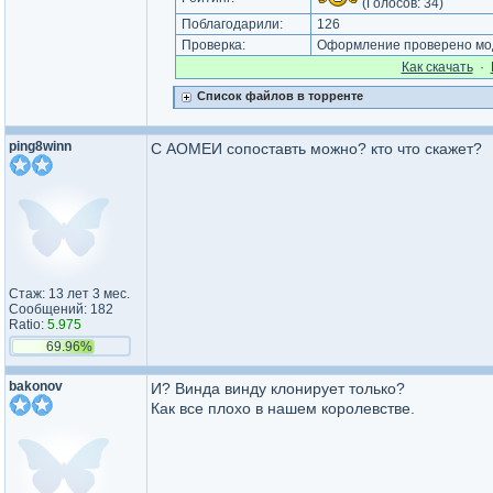
(Голосов:
34
)
Поблагодарили:
126
Проверка:
Оформление проверено мод
Как cкачать
·
Список файлов в торренте
ping8winn
С АОМЕИ сопоставть можно? кто что скажет?
Стаж: 13 лет 3 мес.
Сообщений: 182
Ratio:
5.975
69.96%
bakonov
И? Винда винду клонирует только?
Как все плохо в нашем королевстве.