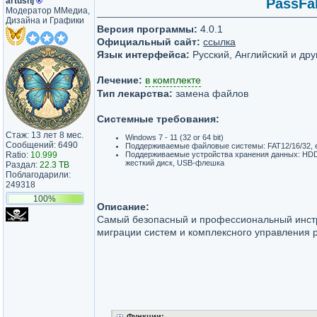
artushj
®
PassFab
Модератор ММедиа,
Дизайна и Графики
Версия программы:
4.0.1
Официальный сайт:
ссылка
Язык интерфейса:
Русский, Английский и дру
Лечение:
в комплекте
Тип лекарства:
замена файлов
Системные требования:
Стаж: 13 лет 8 мес.
Windows 7 - 11 (32 or 64 bit)
Сообщений: 6490
Поддерживаемые файловые системы: FAT12/16/32, 
Ratio:
10.999
Поддерживаемые устройства хранения данных: HD
жесткий диск, USB-флешка
Раздал:
22.3 TB
Поблагодарили:
249318
100%
Описание:
Самый безопасный и профессиональный инст
миграции систем и комплексного управления 
Функции: