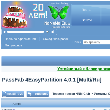
Портал
Форум
Правила оформления
Обход блокировок
Поиск :
Популярное
Устойчивый к блокировка
PassFab 4EasyPartition 4.0.1 [Multi/Ru]
Торрент-трекер NNM-Club
->
Утилиты, 
Автор