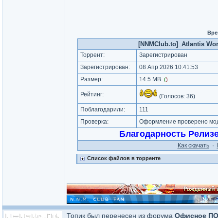
Вре
[NNMClub.to]_Atlantis Wor
Торрент:
Зарегистрирован
Зарегистрирован:
08 Апр 2026 10:41:53
Размер:
14.5 MB
(
)
Рейтинг:
(Голосов:
36
)
Поблагодарили:
111
Проверка:
Оформление проверено моде
Благодарность Релиз
Как cкачать
·
Список файлов в торренте
_________________
Топик был перенесен из форума
Офисное П