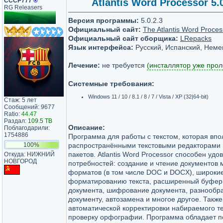
СССР777
®
Atlantis Word Processor 5.0
RG Releasers
Версия программы:
5.0.2.3
Официальный сайт:
The Atlantis Word Proce
Официальный сайт сборщика:
LRepacks
Язык интерфейса:
Русский, Испанский, Неме
Лечение:
не требуется
(инсталлятор уже прол
Системные требования:
Windows 11 / 10 / 8.1 / 8 / 7 / Vista / XP (32|64-bit)
Стаж: 5 лет
Сообщений: 9677
Ratio:
44.47
Раздал:
109.5 TB
Описание:
Поблагодарили:
1754886
Программа для работы с текстом, которая впо
100%
распространёнными текстовыми редакторами 
пакетов. Atlantis Word Processor способен уд
Откуда: НИЖНИЙ
НОВГОРОД
потребностей: создание и чтение документов
форматов (в том числе DOC и DOCX), широки
форматированию текста, расширенный буфер
документа, шифрование документа, разнообра
документу, автозамена и многое другое. Так
автоматической корректировки набираемого тек
проверку орфографии. Программа обладает по