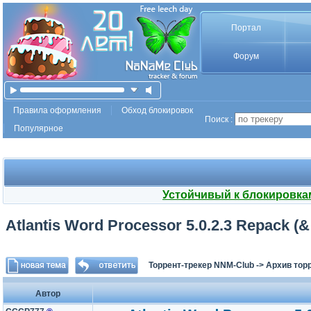
Портал
Форум
Правила оформления
Обход блокировок
Поиск :
Популярное
Устойчивый к блокировка
Atlantis Word Processor 5.0.2.3 Repack (&
Торрент-трекер NNM-Club
->
Архив тор
Автор