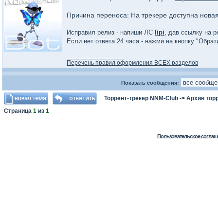
Причина переноса: На трекере доступна нова
Исправил релиз - напиши ЛС
lipi
, дав ссылку на р
Если нет ответа 24 часа - нажми на кнопку "Обра
_________________
Перечень правил оформления ВСЕХ разделов
Показать сообщения:
Торрент-трекер NNM-Club
->
Архив тор
Страница
1
из
1
Пользовательское соглаш