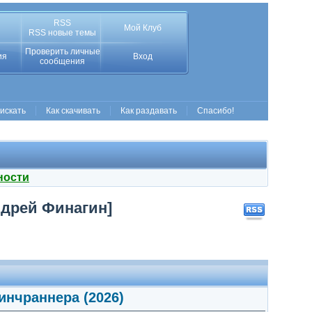
RSS
Мой Клуб
RSS новые темы
Проверить личные
ия
Вход
сообщения
 искать
Как скачивать
Как раздавать
Спасибо!
ности
ндрей Финагин]
инчраннера (2026)