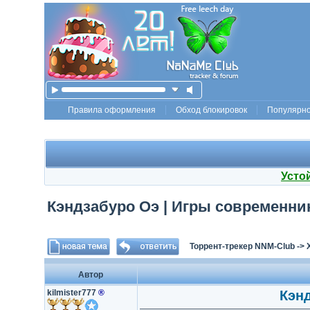
Правила оформления
Обход блокировок
Популярн
Усто
Кэндзабуро Оэ | Игры современник
Торрент-трекер NNM-Club
->
Автор
kilmister777
®
Кэнд