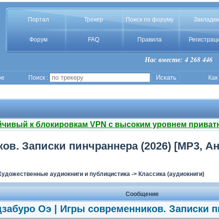
Портал
Трекер
Поиск по форуму
Закладки
Форум
FAQ
Правила
Регистрац
Нас вместе: 4 268 446
ое
Поиск :
Как
йчивый к блокировкам VPN с высоким уровнем приват
ов. Записки пинчраннера (2026) [MP3, А
Художественные аудиокниги и публицистика
->
Классика (аудиокниги)
Сообщение
забуро Оэ | Игры современников. Записки п