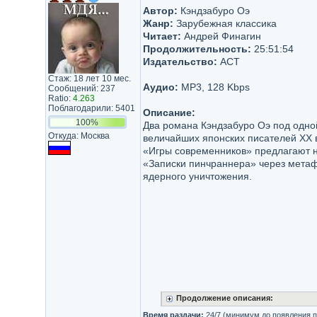
Автор:
Кэндзабуро Оэ
Жанр:
Зарубежная классика
Читает:
Андрей Финагин
Продолжительность:
25:51:54
Издательство:
АСТ
Стаж: 18 лет 10 мес.
Аудио:
MP3, 128 Kbps
Сообщений: 237
Ratio:
4.263
Поблагодарили: 5401
Описание:
100%
Два романа Кэндзабуро Оэ под одной
Откуда: Москва
величайших японских писателей XX 
«Игры современников» предлагают не
«Записки пинчраннера» через метаф
ядерного уничтожения.
Продолжение описания:
Время раздачи:
24/7 (минимум до появления п