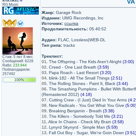
krochka1
®
VA 
RG Music
Жанр:
Garage Rock
Издание:
UMG Recordings, Inc
Источник:
ссылка
Продолжительность:
05:40:52
Аудио:
FLAC, Lossless|WEB-DL
Тип рипа:
tracks
Треклист:
Стаж: 5 лет 8 мес.
Сообщений: 6228
01.
The Offspring - The Kids Aren't Alright
(3:00)
Ratio:
233.944
02.
Creed - One Last Breath
(3:59)
Поблагодарили:
03.
Papa Roach - Last Resort
(3:20)
257492
04.
blink-182 - All The Small Things
(2:51)
100%
05.
The Rolling Stones - Paint It, Black
(3:44)
06.
The Smashing Pumpkins - Bullet With Butterf
(Remastered 2012)
(4:18)
07.
Cutting Crew - (I Just) Died In Your Arms
(4:2
08.
New Radicals - You Get What You Give
(5:00
09.
Breaking Benjamin - Breath
(3:38)
10.
The Killers - Somebody Told Me
(3:21)
11.
Alice In Chains - Check My Brain
(3:58)
12.
Lynyrd Skynyrd - Simple Man
(5:59)
13.
Fall Out Boy - Sugar, We're Goin Down
(3:51