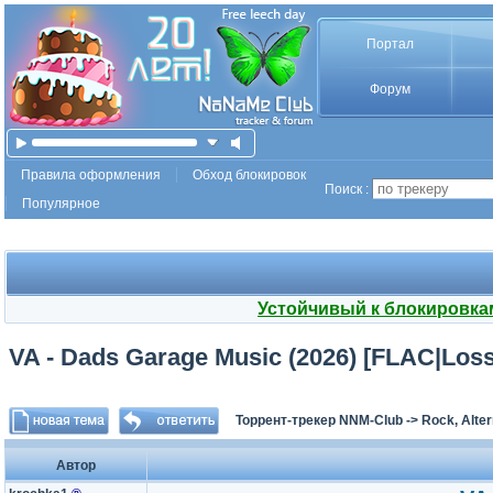
Портал
Форум
Правила оформления
Обход блокировок
Поиск :
Популярное
Устойчивый к блокировка
VA - Dads Garage Music (2026) [FLAC|Los
Торрент-трекер NNM-Club
->
Rock, Alter
Автор