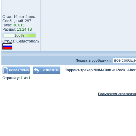
Стаж: 16 лет 9 мес.
Сообщений: 297
Ratio:
30.815
Раздал:
13.24 TB
100%
Откуда: Севастополь
Показать сообщения:
Торрент-трекер NNM-Club
->
Rock, Alter
Страница
1
из
1
Пользовательское соглаш