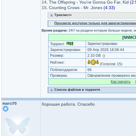
14.
The Offspring - You're Gonna Go Far, Kid
(2:
15.
Counting Crows - Mr. Jones
(4:33)
Треклист+
Просмотр доступен только для зарегистрирова
Время раздачи:
24\7 на раздачи которым больше недели, 
[NNMCl
Зарегистрирован
Торрент:
Зарегистрирован:
09 Апр 2026 18:06:44
Размер:
2.33 GB
(
)
Рейтинг:
(Голосов:
15
)
Поблагодарили:
66
Проверка:
Оформление проверено мод
Как cкачать
·
Список файлов в торренте
marci70
Хорошая работа. Спасибо