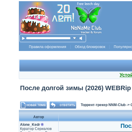
Правила оформления
Обход блокировок
Популярн
Усто
После долгой зимы (2026) WEBRip [H
Торрент-трекер NNM-Club
->
Автор
Alone_Kedr
®
Пос
Куратор Сериалов