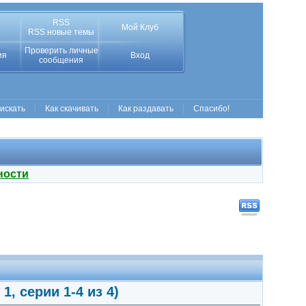
RSS
Мой Клуб
RSS новые темы
Проверить личные
ия
Вход
сообщения
 искать
Как скачивать
Как раздавать
Спасибо!
ности
1, серии 1-4 из 4)