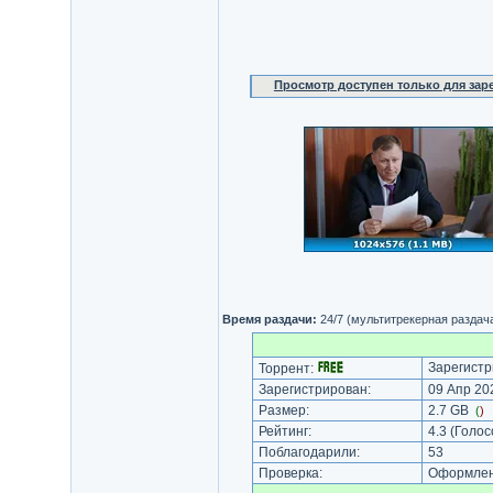
Просмотр доступен только для за
Время раздачи:
24/7 (мультитрекерная раздач
Зарегистр
Торрент:
Зарегистрирован:
09 Апр 202
Размер:
2.7 GB
(
)
Рейтинг:
4.3
(Голос
Поблагодарили:
53
Проверка:
Оформлени