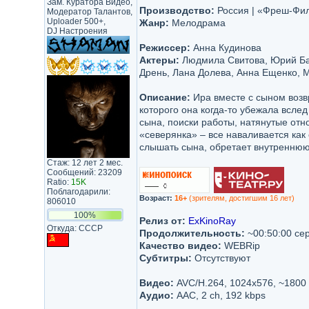
Зам. Куратора Видео,
Производство:
Россия | «Фреш-Фи
Модератор Талантов,
Uploader 500+,
Жанр:
Мелодрама
DJ Настроения
Режиссер:
Анна Кудинова
Актеры:
Людмила Свитова, Юрий Бат
Дрень, Лана Долева, Анна Ещенко,
Описание:
Ира вместе с сыном возв
которого она когда-то убежала всле
сына, поиски работы, натянутые отн
«северянка» – все наваливается как
слышать сына, обретает внутреннюю
Стаж: 12 лет 2 мес.
Сообщений: 23209
Ratio:
15K
Поблагодарили:
Возраст:
16+
(зрителям, достигшим 16 лет)
806010
100%
Релиз от:
ExKinoRay
Откуда: CCCP
Продолжительность:
~00:50:00 се
Качество видео:
WEBRip
Субтитры:
Отсутствуют
Видео:
AVC/H.264, 1024x576, ~1800
Аудио:
AAC, 2 ch, 192 kbps