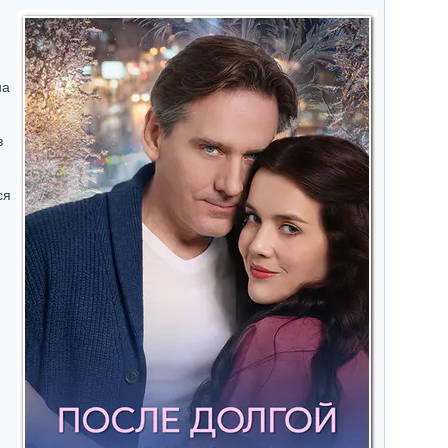
на
з
ся