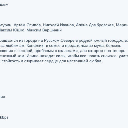
льм»
урин, Артём Осипов, Николай Иванов, Алёна Домбровская, Мари
 Максим Юшко, Максим Вершинин
ращается из города на Русском Севере в родной южный городок, и
д за любимым. Конфликт в семье и предательство мужа, болезнь
ошения с сестрой, проблемы с коллегами, для которых она теперь
 снежный ком. Ирина находит силы, чтобы все начать сначала: учит
 стойкость и открывает сердце для настоящей любви.
рия
 kbps