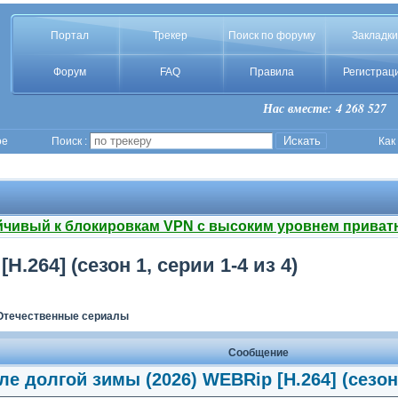
Портал
Трекер
Поиск по форуму
Закладки
Форум
FAQ
Правила
Регистрац
Нас вместе: 4 268 527
ое
Поиск :
Как
йчивый к блокировкам VPN с высоким уровнем приват
.264] (сезон 1, серии 1-4 из 4)
Отечественные сериалы
Сообщение
ле долгой зимы (2026) WEBRip [H.264] (сезон 