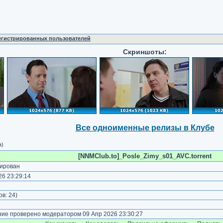
регистрированных пользователей
Скриншоты:
Все одноименные релизы в Клубе
а)
[NNMClub.to]_Posle_Zimy_s01_AVC.torrent
ирован
6 23:29:14
ов:
24
)
е проверено модератором 09 Апр 2026 23:30:27