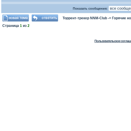
Показать сообщения:
Торрент-трекер NNM-Club
->
Горячие н
Страница
1
из
2
Пользовательское соглаш