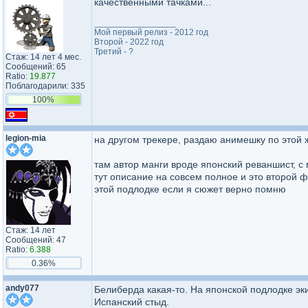
качественными тачками...
_________________
Мой первый релиз - 2012 год
Второй - 2022 год
Третий - ?
Стаж: 14 лет 4 мес.
Сообщений: 65
Ratio:
19.877
Поблагодарили: 335
100%
legion-mia
на другом трекере, раздаю анимешку по этой ж
там автор манги вроде японский реваншист, с
тут описание на совсем полное и это второй ф
этой подлодке если я сюжет верно помню
Стаж: 14 лет
Сообщений: 47
Ratio:
6.388
0.36%
andy077
Белиберда какая-то. На японской подлодке эк
Испанский стыд.