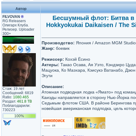
Автор
FILVOVAN
®
Бесшумный флот: Битва в 
RG Releasers
Hokkyokukai Daikaisen / The Si
Олигарх Клуба.
Релизер. Uploader
300+
Производство:
Япония / Amazon MGM Studio
Жанр:
боевик
Режиссер:
Кохэй Ёсино
Актеры:
Такао Осава, Ая Уэто, Кэндзиро Цуда
Мацуока, Ко Маэхара, Кэисукэ Ватанабэ, Дзюн
Эгути
Описание:
Стаж: 19 лет
Атомная подводная лодка «Ямато» под коман
Сообщений: 6819
Ratio:
1080.465
Каиэды направляется в сторону Нью-Йорка по
Раздал:
461.8 TB
Седьмым флотом США. В районе Берингова п
Поблагодарили:
новейшая американская подлодка, цель котор
730223
100%
6.6
86
/10