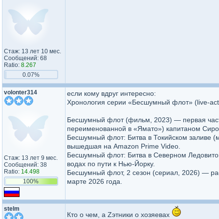
Стаж: 13 лет 10 мес.
Сообщений: 68
Ratio:
8.267
0.07%
volonter314
если кому вдруг интересно:
Хронология серии «Бесшумный флот» (live-acti
Бесшумный флот (фильм, 2023) — первая част
переименованной в «Ямато») капитаном Сиро
Бесшумный флот: Битва в Токийском заливе (
вышедшая на Amazon Prime Video.
Бесшумный флот: Битва в Северном Ледовито
Стаж: 13 лет 9 мес.
водах по пути к Нью-Йорку.
Сообщений: 38
Ratio:
14.498
Бесшумный флот, 2 сезон (сериал, 2026) — р
марте 2026 года.
100%
stelm
Кто о чем, а Zэтники о хозяевах