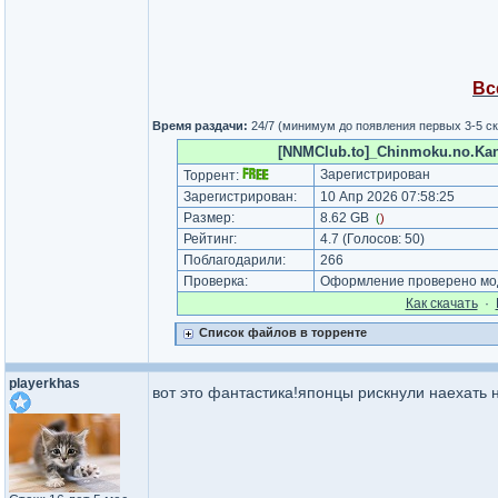
Вс
Время раздачи:
24/7 (минимум до появления первых 3-5 с
[NNMClub.to]_Chinmoku.no.Kant
Зарегистрирован
Торрент:
Зарегистрирован:
10 Апр 2026 07:58:25
Размер:
8.62 GB
(
)
Рейтинг:
4.7
(Голосов:
50
)
Поблагодарили:
266
Проверка:
Оформление проверено мод
Как cкачать
·
Список файлов в торренте
playerkhas
вот это фантастика!японцы рискнули наехать 