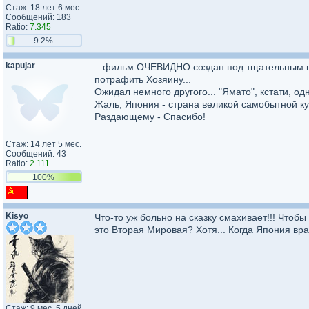
Стаж: 18 лет 6 мес.
Сообщений: 183
Ratio:
7.345
9.2%
kapujar
...фильм ОЧЕВИДНО создан под тщательным п
потрафить Хозяину...
Ожидал немного другого... "Ямато", кстати, о
Жаль, Япония - страна великой самобытной культуры......
Раздающему - Спасибо!
Стаж: 14 лет 5 мес.
Сообщений: 43
Ratio:
2.111
100%
Kisyo
Что-то уж больно на сказку смахивает!!! Что
это Вторая Мировая? Хотя... Когда Япония вра
Стаж: 9 мес. 5 дней