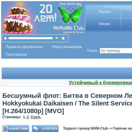
Портал
Форум
Правила оформления
Обход блокировок
Поиск :
Популярное
Устойчивый к блокировка
Бесшумный флот: Битва в Северном Лед
Hokkyokukai Daikaisen / The Silent Servic
[H.264/1080p] [MVO]
Страницы:
1
,
2
След.
Торрент-трекер NNM-Club
->
Горячие н