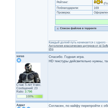
Рейтинг:
(Го
Поблагодарили:
169
Проверка:
Оформлени
Список файлов в торренте
_________________
Каждый долгий путь начинается с одного - с
Антология классических шутеров от id Soft
Игр
soras
Спасибо. Годная игра.
HD текстуры дейсвительно нужны, та
Стаж: 5 лет 9 мес.
Сообщений: 23
Ratio:
3.796
100%
Аррат
Согласен, по кайфу перепройти с о