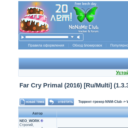
Правила оформления
Обход блокировок
Популярн
Усто
Far Cry Primal (2016) [Ru/Multi] (1.3
Торрент-трекер NNM-Club
->
Автор
NEO_WORK
®
Строгий,