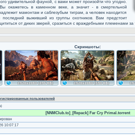
ого удивительной фауной, с вами может произойти что угодно.
 Вы окажетесь в каменном веке, а значит - в смертельной
надлежит мамонтам и саблезубым тиграм, а человек находится
ы последний выживший из группы охотников. Вам предстоит
щититься от диких зверей, сразиться с враждебными племенами за т
Скриншоты:
регистрированных пользователей
а)
[NNMClub.to]_[Repack] Far Cry Primal.torrent
ирован
6 10:07:17
)