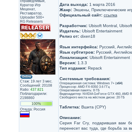
справедливый,
Дата выхода:
1 марта 2016
Куратор Игр
Меценат,
Жанр:
Экшены, Приключенческие иг
Реставратор,
Официальный сайт:
ссылка
Uploader 500+
RG Releasers
Разработчик:
Ubisoft Montral, Ubisoft
Издатель:
Ubisoft Entertainment
Релиз от:
dixen18
Язык интерфейса:
Русский, Английс
Язык субтитров:
Русский, Английск
Локализация:
Ubisoft Entertainment
Версия:
1.3.3
Тип издания:
Repack
Системные требования:
Стаж: 19 лет 3 мес.
Операционная система: Windows 7+ (
x64
)
Сообщений: 20108
Процессор: AMD FX-8350 3.6 ГГц
Ratio:
437.821
Оперативная память: 8 ГБ
Поблагодарили:
Видеоадаптер: NVIDIA GeForce GTX 460, AMD Rad
Свободного места на жёстком диске: 20 ГБ
2198860
100%
Таблетка:
Вшита (CPY)
Откуда: Россия
Описание:
Серия Far Cry, подарившая вам бе
перенесет вас туда, где борьба за 