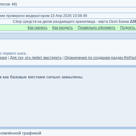
лосов:
48
)
е проверено модератором 10 Апр 2026 10:08:49
Сбор средств на диски раздающего хранилища - карта Ozon Банка
22
Как cкачать
·
Как раздать
·
Правильно оформить
·
Поднять 
 первого шага...
ware
|
Для тех, кто любит мастерить
|
Ограничения по созданию раздач RePack
к как базовые местами сильно замылены.
бновлённой графикой