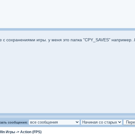
 с сохранениями игры. у меня это папка "CPY_SAVES" например. Л
зать сообщения:
Win Игры
->
Action (FPS)