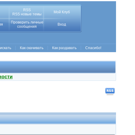
RSS
Мой Клуб
RSS новые темы
Проверить личные
ия
Вход
сообщения
 искать
Как скачивать
Как раздавать
Спасибо!
ности