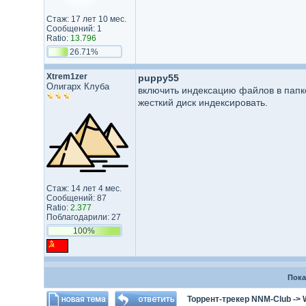
Стаж: 17 лет 10 мес.
Сообщений: 1
Ratio:
13.796
26.71%
Xtrem1zer
puppy55
Олигарх Клуба
включить индексацию файлов в папке
жесткий диск индексировать.
Стаж: 14 лет 4 мес.
Сообщений: 87
Ratio:
2.377
Поблагодарили: 27
100%
Пока
Торрент-трекер NNM-Club
->