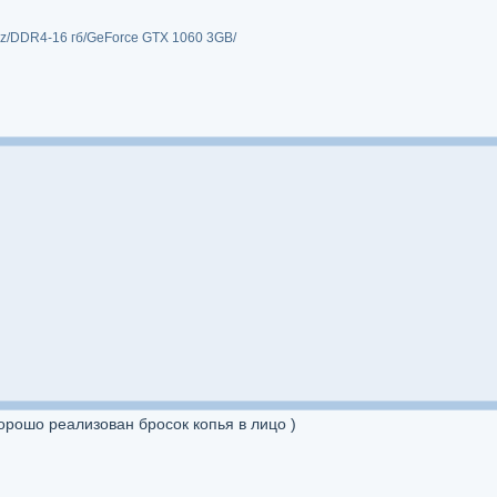
MHz/DDR4-16 гб/GeForce GTX 1060 3GB/
орошо реализован бросок копья в лицо )