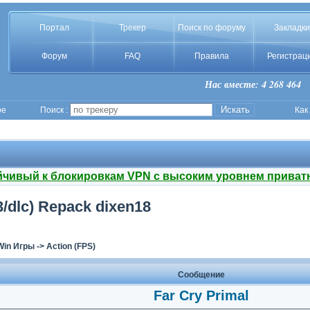
Портал
Трекер
Поиск по форуму
Закладки
Форум
FAQ
Правила
Регистрац
Нас вместе: 4 268 464
ое
Поиск :
Как
йчивый к блокировкам VPN с высоким уровнем приват
.3/dlc) Repack dixen18
Win Игры
->
Action (FPS)
Сообщение
Far Cry Primal