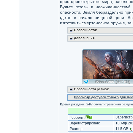
просторов открытого мира, населенн
Будьте готовы к неожиданностям!
опасности. Земля безраздельно при
где-то в начале пищевой цепи. В
изготовить смертоносное оружие, за
Особенности:
Дополнения:
Особенности релиза:
Просмотр доступен только для за
Время раздачи:
24/7 (мультитрекерная раздач
Зарегистр
Торрент:
Зарегистрирован:
10 Апр 202
Размер:
11.5 GB
(