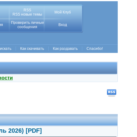
RSS
Мой Клуб
RSS новые темы
Проверить личные
ия
Вход
сообщения
 искать
Как скачивать
Как раздавать
Спасибо!
ности
ь 2026) [PDF]