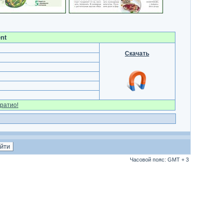
nt
Скачать
ратио!
Часовой пояс: GMT + 3