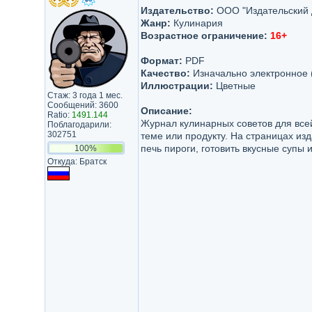
Издательство:
ООО "Издательский 
Жанр:
Кулинария
Возрастное ограничение:
16+
Формат:
PDF
Качество:
Изначально электронное 
Иллюстрации:
Цветные
Стаж: 3 года 1 мес.
Сообщений: 3600
Описание:
Ratio:
1491.144
Журнал кулинарных советов для вс
Поблагодарили:
302751
теме или продукту. На страницах из
печь пироги, готовить вкусные супы 
100%
Откуда: Братск