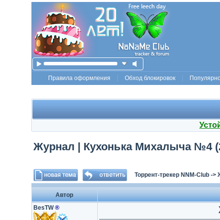
Правила оформления
Обход блокировок
Популярн
Усто
Журнал | Кухонька Михалыча №4 (2
Торрент-трекер NNM-Club
->
Автор
BesTW
®