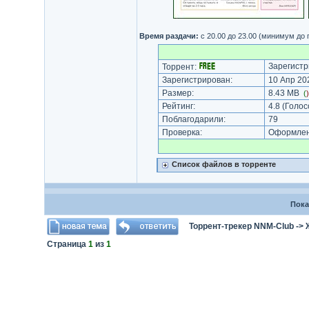
Время раздачи:
с 20.00 до 23.00 (минимум до
Зарегистр
Торрент:
Зарегистрирован:
10 Апр 202
Размер:
8.43 MB
(
Рейтинг:
4.8
(Голос
Поблагодарили:
79
Проверка:
Оформлени
Список файлов в торренте
Пока
Торрент-трекер NNM-Club
->
Страница
1
из
1