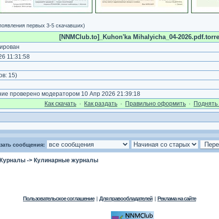
 появления первых 3-5 скачавших)
[NNMClub.to]_Kuhon'ka Mihalyicha_04-2026.pdf.torre
ирован
6 11:31:58
)
ов:
15
)
е проверено модератором 10 Апр 2026 21:39:18
Как cкачать
·
Как раздать
·
Правильно оформить
·
Поднять 
зать сообщения:
Журналы
->
Кулинарные журналы
Пользовательское соглашение
|
Для правообладателей
|
Реклама на сайте