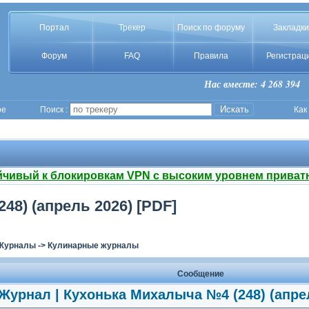
Портал
Трекер
Поиск по форуму
Закладки
Форум
FAQ
Правила
Регистрац
Нас вместе: 4 268 394
ое
Поиск :
Как
йчивый к блокировкам VPN с высоким уровнем приват
48) (апрель 2026) [PDF]
Журналы
->
Кулинарные журналы
Сообщение
Журнал | Кухонька Михалыча №4 (248) (апрел