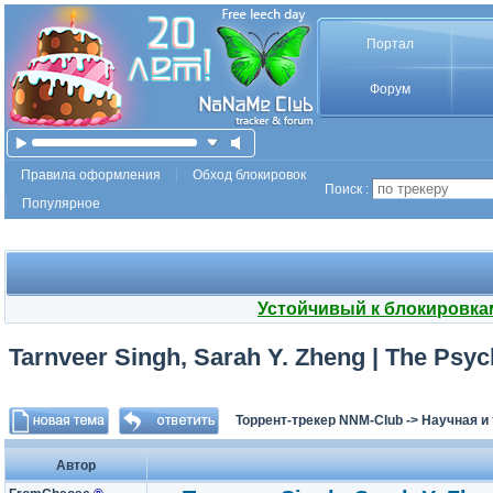
Портал
Форум
Правила оформления
Обход блокировок
Поиск :
Популярное
Устойчивый к блокировка
Tarnveer Singh, Sarah Y. Zheng | The Psyc
Торрент-трекер NNM-Club
->
Научная и
Автор