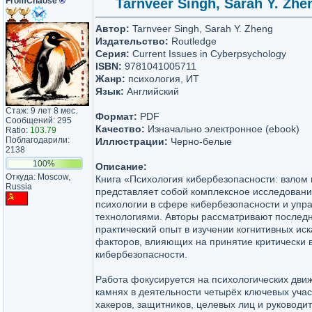
FromChaose
®
Tarnveer Singh, Sarah Y. Zhe
Автор:
Tarnveer Singh, Sarah Y. Zheng
Издательство:
Routledge
Серия:
Current Issues in Cyberpsychology
ISBN:
9781041005711
Жанр:
психология, ИТ
Язык:
Английский
Стаж: 9 лет 8 мес.
Формат:
PDF
Сообщений: 295
Качество:
Изначально электронное (ebook)
Ratio:
103.79
Поблагодарили:
Иллюстрации:
Черно-белые
2138
100%
Описание:
Откуда: Moscow,
Книга «Психология кибербезопасности: взлом 
Russia
представляет собой комплексное исследовани
психологии в сфере кибербезопасности и уп
технологиями. Авторы рассматривают послед
практический опыт в изучении когнитивных ис
факторов, влияющих на принятие критически
кибербезопасности.
Работа фокусируется на психологических дви
камнях в деятельности четырёх ключевых учас
хакеров, защитников, целевых лиц и руководи