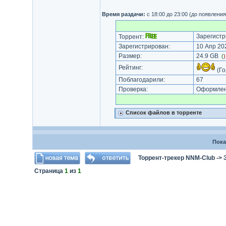
Время раздачи:
с 18:00 до 23:00 (до появлени
Зарегистр
Торрент:
Зарегистрирован:
10 Апр 202
Размер:
24.9 GB
(
Рейтинг:
(Го
Поблагодарили:
67
Проверка:
Оформлени
Список файлов в торренте
Пока
Торрент-трекер NNM-Club
->
Страница
1
из
1