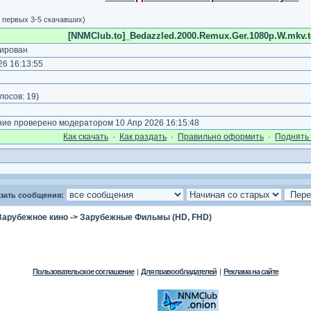
я первых 3-5 скачавших)
[NNMClub.to]_Bedazzled.2000.Remux.Ger.1080p.W.mkv.t
ирован
6 16:13:55
)
лосов:
19
)
е проверено модератором 10 Апр 2026 16:15:48
Как cкачать
·
Как раздать
·
Правильно оформить
·
Поднять 
зать сообщения:
Зарубежное кино
->
Зарубежные Фильмы (HD, FHD)
Пользовательское соглашение
|
Для правообладателей
|
Реклама на сайте