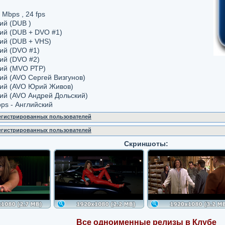
Mbps , 24 fps
кий (DUB )
кий (DUB + DVO #1)
кий (DUB + VHS)
кий (DVO #1)
кий (DVO #2)
ский (MVO РТР)
кий (AVO Сергей Визгунов)
ский (AVO Юрий Живов)
ский (AVO Андрей Дольский)
ps - Английский
регистрированных пользователей
регистрированных пользователей
Скриншоты:
Все одноименные релизы в Клубе