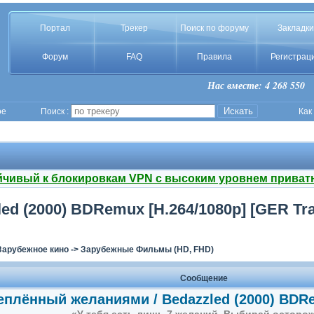
Портал
Трекер
Поиск по форуму
Закладки
Форум
FAQ
Правила
Регистрац
Нас вместе: 4 268 550
ое
Поиск :
Как
йчивый к блокировкам VPN с высоким уровнем приват
d (2000) BDRemux [H.264/1080p] [GER Tra
Зарубежное кино
->
Зарубежные Фильмы (HD, FHD)
Сообщение
плённый желаниями / Bedazzled (2000) BDRe