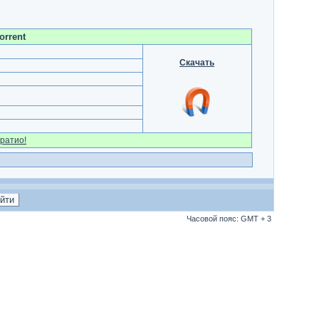
orrent
Скачать
ратио!
Часовой пояс: GMT + 3