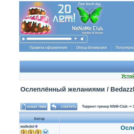
Правила оформления
Обход блокировок
Популярн
Усто
Ослеплённый желаниями / Bedazzle
Торрент-трекер NNM-Club
->
Автор
walledol
®
Осле