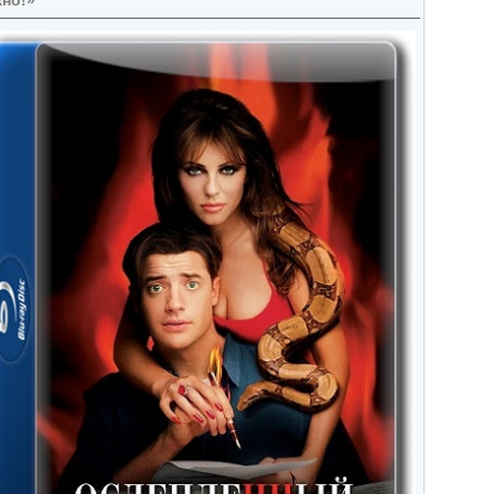
жно!»