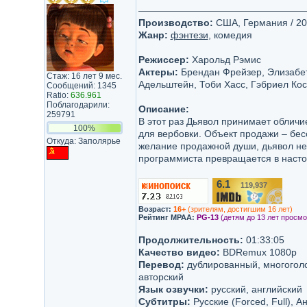
Производство:
США, Германия / 20t
Жанр:
фэнтези
, комедия
Режиссер:
Харольд Рэмис
Актеры:
Брендан Фрейзер, Элизабет
Стаж: 16 лет 9 мес.
Адельштейн, Тоби Хасс, Гэбриел Ко
Сообщений: 1345
Ratio:
636.961
Поблагодарили:
Описание:
259791
В этот раз Дьявол принимает обличи
100%
для вербовки. Объект продажи – бе
Откуда: Заполярье
желание продажной души, дьявол не 
программиста превращается в насто
6.1
119,937
/10
Возраст:
16+
(зрителям, достигшим 16 лет)
Рейтинг MPAA:
PG-13
(детям до 13 лет просмо
Продолжительность:
01:33:05
Качество видео:
BDRemux 1080p
Перевод:
дублированный, многогол
авторский
Язык озвучки:
русский, английский
Субтитры:
Русские (Forced, Full), Ан