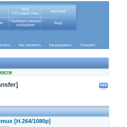
RSS
Мой Клуб
RSS новые темы
Проверить личные
ия
Вход
сообщения
 искать
Как скачивать
Как раздавать
Спасибо!
ности
nsfer]
mux [H.264/1080p]