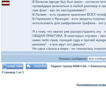
В Бельгии (вроде бы) был закон - согласно к
провайдера вклиниться в любой разговор и про
сам факт - вас не настораживает?
В Латвии - есть правило хранения ВСЕХ телеф
В Германии и Франции - есть запреты покупки
использовать для шифрования трафика - это 
Я к тому, что хватит уже распространять эту п
ОБЩАЯ ПРАКТИКА. В некоторых случаях - пр
каких либо прав, санкций суда и прочей юриди
рекламу" - и все жрут это дерьмо!
Ни одна страна в мире - не токазалась покупа
Показать сообщения:
Торрент-трекер NNM-Club
->
Компьютер
Страница
1
из
1
Пользовательское соглаш