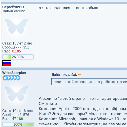
Сергей90913
а я так надеялся ... опять обман ...
Только чтение
Стаж: 15 лет 2 мес.
Сообщений: 351
Ratio:
0.105
26.33%
WhiteScorpion
Iluhis писал(а):
если в этой стране что-то работает, зн
А если не "в этой стране" - то ты гарантиро
Смотрите:
Компания Apple - 2000-ные года - это айфоны
Стаж: 10 лет 6 мес.
И что? Это для вас норм? Мало того - нигде не
Сообщений: 576
Компания Microsoft, начиная с Windows 10 - г
Ratio:
47.186
скажет что.... Якобы -телеметрия, на самом д
100%