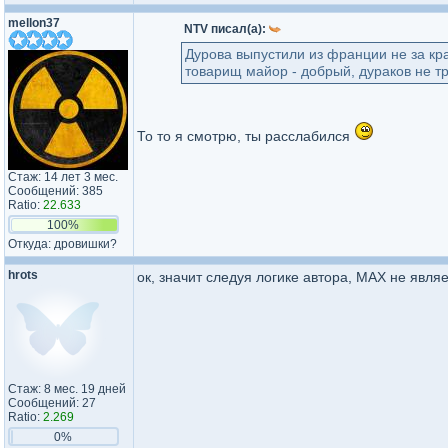
mellon37
NTV писал(а):
Дурова выпустили из франции не за кра
товарищ майор - добрый, дураков не тро
То то я смотрю, ты расслабился
Стаж: 14 лет 3 мес.
Сообщений: 385
Ratio:
22.633
100%
Откуда: дровишки?
hrots
ок, значит следуя логике автора, МАХ не явл
Стаж: 8 мес. 19 дней
Сообщений: 27
Ratio:
2.269
0%