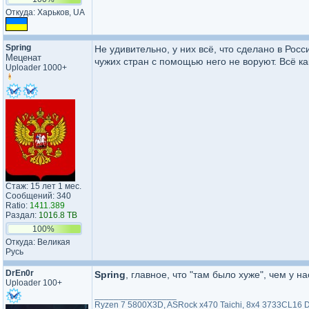
Откуда: Харьков, UA
Spring
Не удивительно, у них всё, что сделано в Росс
Меценат
чужих стран с помощью него не воруют. Всё как
Uploader 1000+
Стаж: 15 лет 1 мес.
Сообщений: 340
Ratio:
1411.389
Раздал:
1016.8 TB
100%
Откуда: Великая
Русь
DrEn0r
Spring
, главное, что "там было хуже", чем у на
Uploader 100+
_________________
Ryzen 7 5800X3D, ASRock x470 Taichi, 8x4 3733CL16 