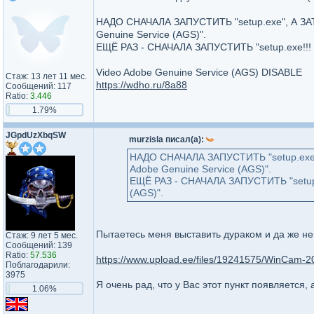
НАДО СНАЧАЛА ЗАПУСТИТЬ "setup.exe", А 
Genuine Service (AGS)".
ЕЩЁ РАЗ - СНАЧАЛА ЗАПУСТИТЬ "setup.exe!!! 
Video Adobe Genuine Service (AGS) DISABLE
Стаж: 13 лет 11 мес.
https://wdho.ru/8a88
Сообщений: 117
Ratio:
3.446
1.79%
JGpdUzXbqSW
murzisla писал(а):
НАДО СНАЧАЛА ЗАПУСТИТЬ "setup.ex
Adobe Genuine Service (AGS)".
ЕЩЁ РАЗ - СНАЧАЛА ЗАПУСТИТЬ "setup.
(AGS)".
Пытаетесь меня выставить дураком и да же не 
Стаж: 9 лет 5 мес.
Сообщений: 139
Ratio:
57.536
https://www.upload.ee/files/19241575/WinCam-
Поблагодарили:
3975
Я очень рад, что у Вас этот пункт появляется, 
1.06%