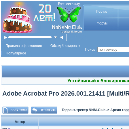
Портал
Форум
Правила оформления
Обход блокировок
Поиск :
Популярное
Устойчивый к блокировка
Adobe Acrobat Pro 2026.001.21411 [Multi/
Торрент-трекер NNM-Club
->
Архив тор
Автор