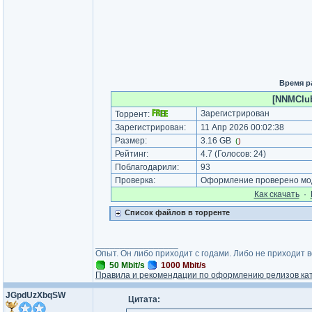
Время р
[NNMClub
Зарегистрирован
Торрент:
Зарегистрирован:
11 Апр 2026 00:02:38
Размер:
3.16 GB
(
)
Рейтинг:
4.7
(Голосов:
24
)
Поблагодарили:
93
Проверка:
Оформление проверено мод
Как cкачать
·
Список файлов в торренте
_________________
Опыт. Он либо приходит с годами. Либо не приходит 
50 Mbit/s
1000 Mbit/s
Правила и рекомендации по оформлению релизов ка
JGpdUzXbqSW
Цитата: