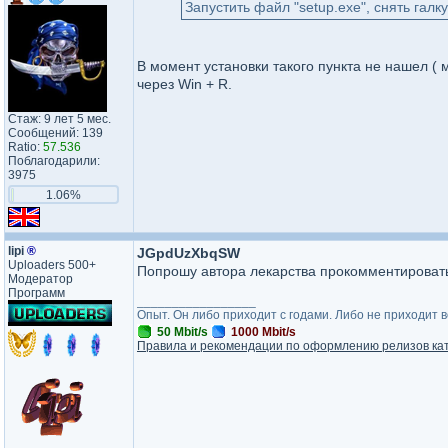
Запустить файл "setup.exe", снять галк
В момент установки такого пункта не нашел ( 
через Win + R.
Стаж: 9 лет 5 мес.
Сообщений: 139
Ratio:
57.536
Поблагодарили:
3975
1.06%
lipi
®
JGpdUzXbqSW
Uploaders 500+
Попрошу автора лекарства прокомментировать
Модератор
Программ
_________________
Опыт. Он либо приходит с годами. Либо не приходит 
50 Mbit/s
1000 Mbit/s
Правила и рекомендации по оформлению релизов ка