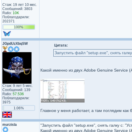
Стаж: 19 лет 10 мес.
Сообщений: 3803
Ratio:
10K
Поблагодарили:
202371
100%
JGpdUzXbqSW
Цитата:
Запустить файл "setup.exe", снять галк
Какой именно из двух Adobe Genuine Service 
Стаж: 9 лет 5 мес.
Сообщений: 139
Ratio:
57.536
Поблагодарили:
3975
1.06%
Главное у меня работает, а там поглядим как 
murzisla
"Запустить файл "setup.exe", снять галку с: "
Какой именно из двух Adobe Genuine Service 