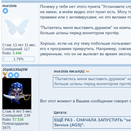
murzisla
Почему у тебя нет этого пункта "Установите с
не имею, в моём видео этот пункт есть. Могу т
правами или с антивирусами, но это вилами п
"Пытаетесь меня выставить дураком" на компью
больше штаны перед монитором протёр.
Хорошо, если на эту тему побольше пользова
Стаж: 13 лет 11 мес.
его к программе прикрутить. Например, совсем 
Сообщений: 117
Ratio:
3.446
уверенным, что он не вылезет во время экспл
1.79%
JGpdUzXbqSW
murzisla писал(а):
"Пытаетесь меня выставить дураком" на
больше штаны перед монитором протё
Вот этот момент в Вашем сообщении говорит 
Стаж: 9 лет 5 мес.
Цитата:
Сообщений: 139
Ratio:
57.536
ЕЩЁ РАЗ - СНАЧАЛА ЗАПУСТИТЬ "set
Поблагодарили:
Service (AGS)".
3975