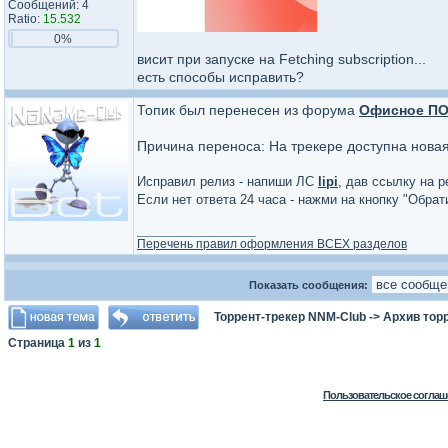
Сообщений: 4
Ratio:
15.532
0%
висит при запуске на Fetching subscription...
есть способы исправить?
Топик был перенесен из форума
Офисное П
Причина переноса: На трекере доступна нова
Исправил релиз - напиши ЛС
lipi
, дав ссылку на р
Если нет ответа 24 часа - нажми на кнопку "Обра
_________________
Перечень правил оформления ВСЕХ разделов
Показать сообщения:
Торрент-трекер NNM-Club
->
Архив тор
Страница
1
из
1
Пользовательское соглаш