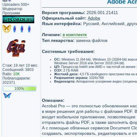
lipi
®
Adobe Acr
Uploaders 500+
Модератор
Версия программы:
2026.001.21411
Программ
Официальный сайт:
Adobe
Язык интерфейса:
Русский, Английский, друг
Лечение:
в комплекте
Тип лекарства:
замена файлов
Системные требования:
ОС:
Windows 11 (64-bit), Windows 10 (32|64-bit) верс
Windows Server 2016 или Server 2019 (64-bit)
Стаж: 19 лет 10 мес.
ЦП:
Процессор Intel® или AMD с частотой не менее 
Сообщений: 3803
ОЗУ:
2 ГБ RAM
Ratio:
10K
Жесткий диск:
4,5 ГБ свободного пространства на 
Разрешение экрана:
1024x768
Поблагодарили:
Видеокарта:
Аппаратное ускорение видео (опциона
202371
100%
Описание:
Acrobat Pro — это полностью обновленная на
в мире решения для работы с файлами PDF. В
входит мобильное приложение, позволяющее 
отправлять файлы PDF, а также заполнять фо
А с помощью облачных сервисов Document Cl
создавать, экспортировать, редактировать и 