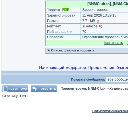
[NNMClub.to]_[NNM-Club
Зарегистрирован
Торрент:
Зарегистрирован:
11 Апр 2026 13:29:13
Размер:
7.71 MB
(
)
Рейтинг:
(Голосов:
8
)
Поблагодарили:
70
Проверка:
Оформление проверено мод
Как cкачать
·
Список файлов в торренте
_________________
Начинающий модератор. Предложения, благода
Показать сообщения:
Торрент-трекер NNM-Club
->
Художеств
Страница
1
из
1
Пользовательское соглаш