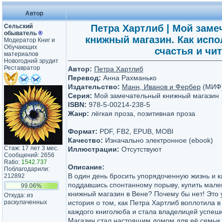
Автор
Сельский
Петра Хартлиб | Мой заме
обыватель
®
книжный магазин. Как испол
Модератор Книг и
Обучающих
счастья и чит
материалов
Новогодний эрудит
Реставратор
Автор:
Петра Хартлиб
Перевод:
Анна Рахманько
Издательство:
Манн, Иванов и Фербер
(МИФ
Серия:
Мой замечательный книжный магазин
ISBN:
978-5-00214-238-5
Жанр:
лёгкая проза, позитивная проза
Формат:
PDF, FB2, EPUB, MOBI
Качество:
Изначально электронное (ebook)
Стаж: 17 лет 3 мес.
Иллюстрации:
Отсутствуют
Сообщений: 2656
Ratio:
1542.737
Описание:
Поблагодарили:
В один день бросить упорядоченную жизнь и к
212892
поддавшись спонтанному порыву, купить мал
99.06%
книжный магазин в Вене? Почему бы нет! Это
Откуда: из
раскулаченных
история о том, как Петра Хартлиб воплотила в
каждого книголюба и стала владелицей успешн
Магазин стал настоящим домом для её семьи