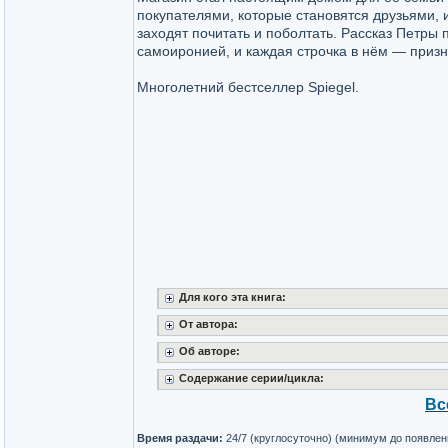
покупателями, которые становятся друзьями, 
заходят почитать и поболтать. Рассказ Петры
самоиронией, и каждая строчка в нём — призна
Многолетний бестселлер Spiegel.
Для кого эта книга:
От автора:
Об авторе:
Содержание серии/цикла:
Вс
Время раздачи:
24/7 (круглосуточно) (минимум до появлен