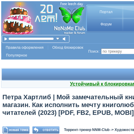
Портал
Форум
Правила оформления
Обход блокировок
Поиск :
Популярное
Устойчивый к блокировка
Петра Хартлиб | Мой замечательный кн
магазин. Как исполнить мечту книголюба
читателей (2023) [PDF, FB2, EPUB, MOBI]
Торрент-трекер NNM-Club
->
Художеств